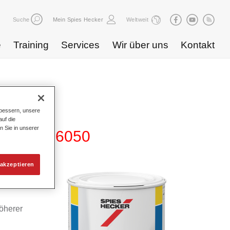
Suche
Mein Spies Hecker
Weltweit
e
Training
Services
Wir über uns
Kontakt
bessern, unsere
uf die
n Sie in unserer
Additiv 6050
akzeptieren
d Hi-
höherer