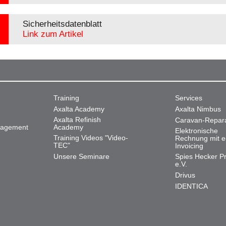
Sicherheitsdatenblatt
Link zum Artikel
Training
Services
Axalta Academy
Axalta Nimbus
Axalta Refinish
Caravan-Repar
nagement
Academy
Elektronische
Training Videos "Video-
Rechnung mit e
TEC"
Invoicing
Unsere Seminare
Spies Hecker Pr
e.V.
Drivus
IDENTICA