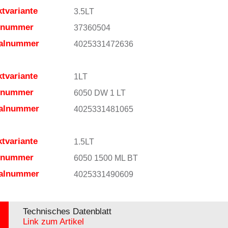
tvariante
3.5LT
elnummer
37360504
ialnummer
4025331472636
tvariante
1LT
elnummer
6050 DW 1 LT
ialnummer
4025331481065
tvariante
1.5LT
elnummer
6050 1500 ML BT
ialnummer
4025331490609
Technisches Datenblatt
Link zum Artikel