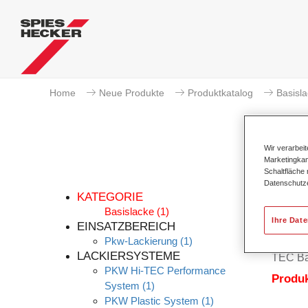
Home
Neue Produkte
Produktkatalog
Basisl
Wir verarbei
Marketingkam
Schaltfläche
Datenschutz
KATEGORIE
Basislacke
(1)
Ihre Dat
EINSATZBEREICH
Pkw-Lackierung
(1)
Permah
LACKIERSYSTEME
TEC Bas
PKW Hi-TEC Performance
Produ
System
(1)
PKW Plastic System
(1)