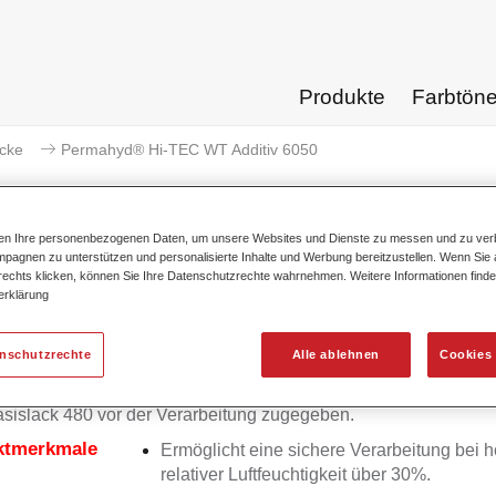
Produkte
Farbtön
acke
Permahyd® Hi-TEC WT Additiv 6050
ten Ihre personenbezogenen Daten, um unsere Websites und Dienste zu messen und zu ver
pagnen zu unterstützen und personalisierte Inhalte und Werbung bereitzustellen. Wenn Sie a
 rechts klicken, können Sie Ihre Datenschutzrechte wahrnehmen. Weitere Informationen finde
Permahyd® Hi-TEC WT 
erklärung
enschutzrechte
Alle ablehnen
Cookies 
yd Hi-TEC WT Additiv 6050 wird dem ausgemischten Permahy
islack 480 vor der Verarbeitung zugegeben.
ktmerkmale
Ermöglicht eine sichere Verarbeitung bei 
relativer Luftfeuchtigkeit über 30%.