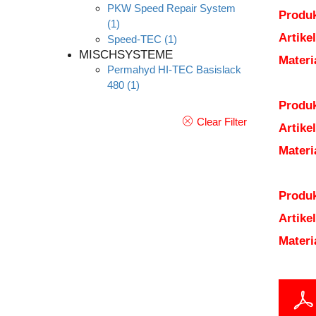
PKW Speed Repair System
Produk
(1)
Artik
Speed-TEC
(1)
MISCHSYSTEME
Mater
Permahyd HI-TEC Basislack
480
(1)
Produk
Clear Filter
Artik
Mater
Produk
Artik
Mater