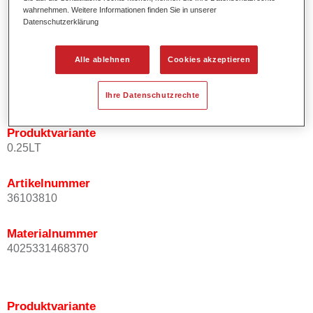
wahrnehmen. Weitere Informationen finden Sie in unserer
Effektausrichtung.
Datenschutzerklärung
Fördert kurze Prozesszeiten.
Ermöglicht einfaches und sicheres Einlackieren.
Kann variabel eingesetzt werden, z.B. für Innenraum-,
Alle ablehnen
Cookies akzeptieren
Mehrschicht- und Mehrfarbenlackierungen.
Ist sehr ergiebig.
Ihre Datenschutzrechte
Produktvariante
0.25LT
Artikelnummer
36103810
Materialnummer
4025331468370
Produktvariante