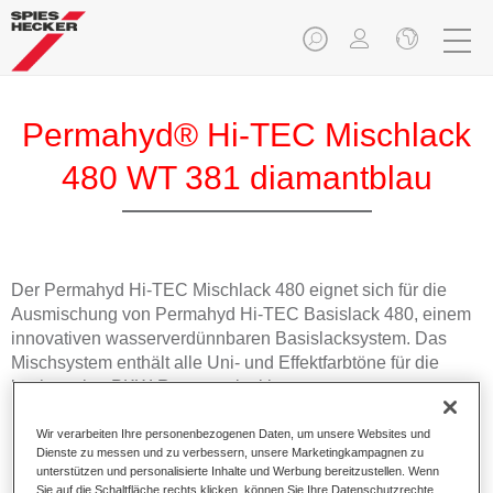
Permahyd® Hi-TEC Mischlack
480 WT 381 diamantblau
Der Permahyd Hi-TEC Mischlack 480 eignet sich für die
Ausmischung von Permahyd Hi-TEC Basislack 480, einem
innovativen wasserverdünnbaren Basislacksystem. Das
Mischsystem enthält alle Uni- und Effektfarbtöne für die
hochwertige PKW-Reparaturlackierung.
Wir verarbeiten Ihre personenbezogenen Daten, um unsere Websites und
Produktmerkmale
Dienste zu messen und zu verbessern, unsere Marketingkampagnen zu
Einfach und schnell zu verarbeiten.
unterstützen und personalisierte Inhalte und Werbung bereitzustellen. Wenn
Bietet eine hohe Farbtongenauigkeit und gleichmäßige
Sie auf die Schaltfläche rechts klicken, können Sie Ihre Datenschutzrechte