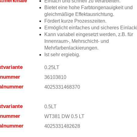
ktmerkmale
Einfach und schnell zu verarbeiten.
Bietet eine hohe Farbtongenauigkeit und
gleichmäßige Effektausrichtung.
Fördert kurze Prozesszeiten.
Ermöglicht einfaches und sicheres Einlack
Kann variabel eingesetzt werden, z.B. für
Innenraum-, Mehrschicht- und
Mehrfarbenlackierungen.
Ist sehr ergiebig.
tvariante
0.25LT
elnummer
36103810
ialnummer
4025331468370
tvariante
0.5LT
elnummer
WT381 DW 0.5 LT
ialnummer
4025331482628