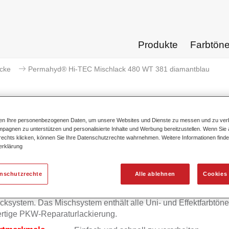
Produkte
Farbtön
acke
Permahyd® Hi-TEC Mischlack 480 WT 381 diamantblau
ten Ihre personenbezogenen Daten, um unsere Websites und Dienste zu messen und zu ver
pagnen zu unterstützen und personalisierte Inhalte und Werbung bereitzustellen. Wenn Sie a
Permahyd® Hi-TEC Mischlack 48
 rechts klicken, können Sie Ihre Datenschutzrechte wahrnehmen. Weitere Informationen finde
erklärung
enschutzrechte
Alle ablehnen
Cookies 
mahyd Hi-TEC Mischlack 480 eignet sich für die Ausmischung
yd Hi-TEC Basislack 480, einem innovativen wasserverdünnb
cksystem. Das Mischsystem enthält alle Uni- und Effektfarbtöne 
rtige PKW-Reparaturlackierung.