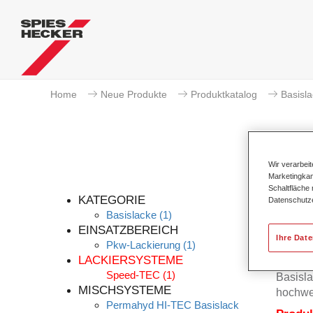
Home
Neue Produkte
Produktkatalog
Basisl
Wir verarbei
Marketingkam
Schaltfläche
KATEGORIE
Datenschutz
Basislacke
(1)
EINSATZBEREICH
Ihre Dat
Pkw-Lackierung
(1)
Der Per
LACKIERSYSTEME
Permah
Speed-TEC
(1)
Basisla
MISCHSYSTEME
hochwe
Permahyd HI-TEC Basislack