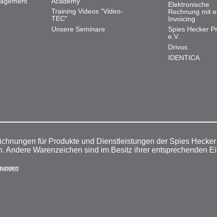
nagement
Academy
Elektronische
Training Videos "Video-
Rechnung mit e
TEC"
Invoicing
Unsere Seminare
Spies Hecker Pr
e.V.
Drivus
IDENTICA
ichnungen für Produkte und Dienstleistungen der Spies Hecke
n. Andere Warenzeichen sind im Besitz ihrer entsprechenden E
gungen