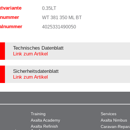
tvariante
0.35LT
elnummer
WT 381 350 ML BT
ialnummer
4025331490050
Technisches Datenblatt
Link zum Artikel
Sicherheitsdatenblatt
Link zum Artikel
Training
Services
Axalta Academy
Axalta Nimbus
Axalta Refinish
Caravan-Repar