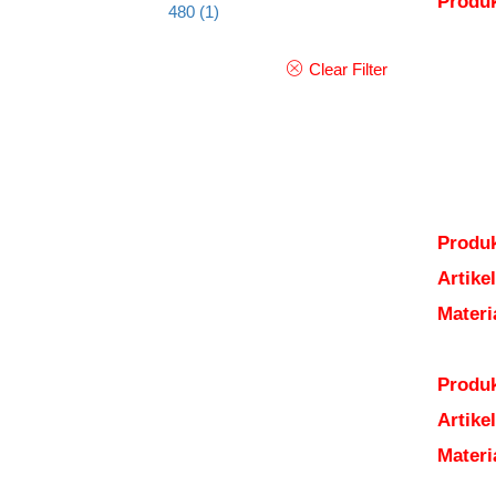
Produ
480
(1)
Clear Filter
Produk
Artik
Mater
Produk
Artik
Mater