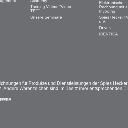
nagement
Academy
Elektronische
Training Videos "Video-
Rechnung mit e
TEC"
Invoicing
Unsere Seminare
Spies Hecker Pr
e.V.
Drivus
IDENTICA
ichnungen für Produkte und Dienstleistungen der Spies Hecke
n. Andere Warenzeichen sind im Besitz ihrer entsprechenden E
gungen