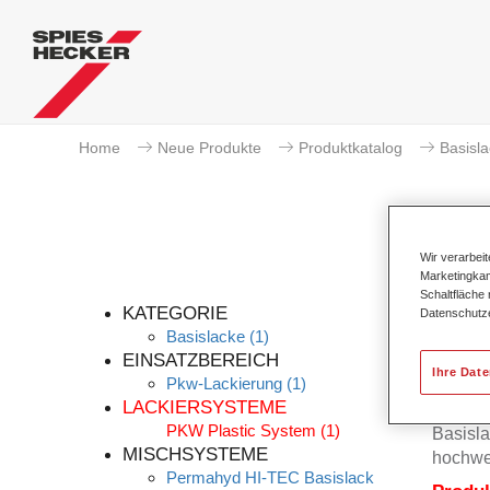
Home
Neue Produkte
Produktkatalog
Basisl
Wir verarbei
Marketingkam
Schaltfläche
KATEGORIE
Datenschutz
Basislacke
(1)
EINSATZBEREICH
Ihre Dat
Pkw-Lackierung
(1)
Der Per
LACKIERSYSTEME
Permah
PKW Plastic System
(1)
Basisla
MISCHSYSTEME
hochwe
Permahyd HI-TEC Basislack