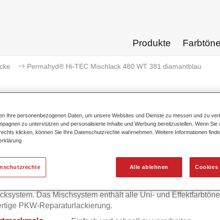
Produkte
Farbtön
acke
Permahyd® Hi-TEC Mischlack 480 WT 381 diamantblau
ten Ihre personenbezogenen Daten, um unsere Websites und Dienste zu messen und zu ver
pagnen zu unterstützen und personalisierte Inhalte und Werbung bereitzustellen. Wenn Sie a
Permahyd® Hi-TEC Mischlack 48
 rechts klicken, können Sie Ihre Datenschutzrechte wahrnehmen. Weitere Informationen finde
erklärung
enschutzrechte
Alle ablehnen
Cookies 
mahyd Hi-TEC Mischlack 480 eignet sich für die Ausmischung
yd Hi-TEC Basislack 480, einem innovativen wasserverdünnb
cksystem. Das Mischsystem enthält alle Uni- und Effektfarbtöne 
rtige PKW-Reparaturlackierung.