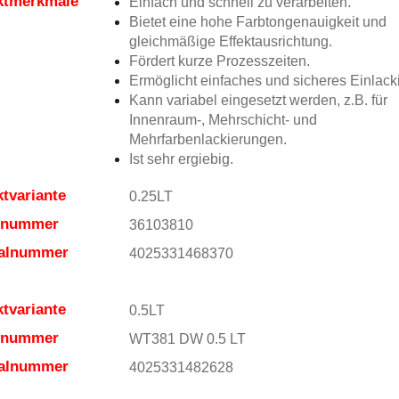
ktmerkmale
Einfach und schnell zu verarbeiten.
Bietet eine hohe Farbtongenauigkeit und
gleichmäßige Effektausrichtung.
Fördert kurze Prozesszeiten.
Ermöglicht einfaches und sicheres Einlack
Kann variabel eingesetzt werden, z.B. für
Innenraum-, Mehrschicht- und
Mehrfarbenlackierungen.
Ist sehr ergiebig.
tvariante
0.25LT
elnummer
36103810
ialnummer
4025331468370
tvariante
0.5LT
elnummer
WT381 DW 0.5 LT
ialnummer
4025331482628