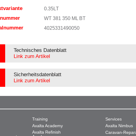
tvariante
0.35LT
elnummer
WT 381 350 ML BT
ialnummer
4025331490050
Technisches Datenblatt
Link zum Artikel
Sicherheitsdatenblatt
Link zum Artikel
Training
Services
Axalta Academy
Axalta Nimbus
Axalta Refinish
Caravan-Repar