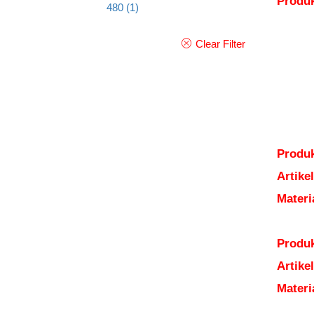
Produ
480
(1)
Clear Filter
Produk
Artik
Mater
Produk
Artik
Mater