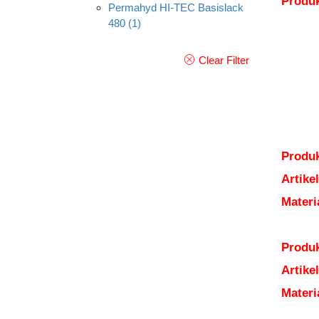
Produ
Permahyd HI-TEC Basislack
480
(1)
Clear Filter
Produk
Artik
Mater
Produk
Artik
Mater