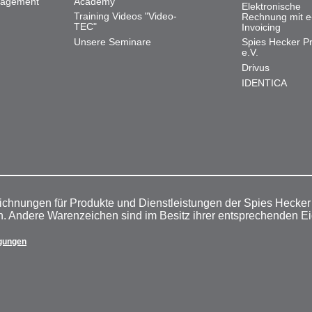
nagement
Academy
Elektronische
Training Videos "Video-
Rechnung mit e
TEC"
Invoicing
Unsere Seminare
Spies Hecker Pr
e.V.
Drivus
IDENTICA
ichnungen für Produkte und Dienstleistungen der Spies Hecke
n. Andere Warenzeichen sind im Besitz ihrer entsprechenden E
gungen