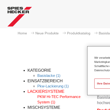
Home
Neue Produkte
Produktkatalog
Basisl
Wir verarbei
Marketingkam
Schaltfläche
KATEGORIE
Datenschutz
Basislacke
(1)
EINSATZBEREICH
Ihre Dat
Pkw-Lackierung
(1)
Der Per
LACKIERSYSTEME
Permah
PKW Hi-TEC Performance
Basisla
System
(1)
hochwe
MISCHSYSTEME