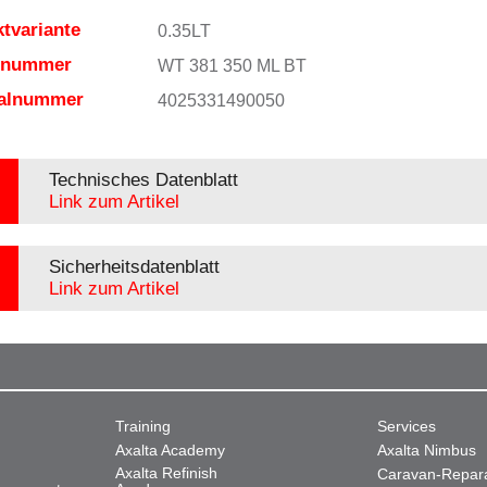
tvariante
0.35LT
elnummer
WT 381 350 ML BT
ialnummer
4025331490050
Technisches Datenblatt
Link zum Artikel
Sicherheitsdatenblatt
Link zum Artikel
Training
Services
Axalta Academy
Axalta Nimbus
Axalta Refinish
Caravan-Repar