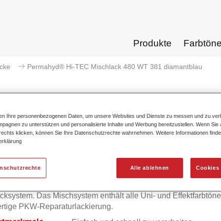
Produkte
Farbtön
acke
Permahyd® Hi-TEC Mischlack 480 WT 381 diamantblau
ten Ihre personenbezogenen Daten, um unsere Websites und Dienste zu messen und zu ver
pagnen zu unterstützen und personalisierte Inhalte und Werbung bereitzustellen. Wenn Sie a
Permahyd® Hi-TEC Mischlack 48
 rechts klicken, können Sie Ihre Datenschutzrechte wahrnehmen. Weitere Informationen finde
erklärung
enschutzrechte
Alle ablehnen
Cookies 
mahyd Hi-TEC Mischlack 480 eignet sich für die Ausmischung
yd Hi-TEC Basislack 480, einem innovativen wasserverdünnb
cksystem. Das Mischsystem enthält alle Uni- und Effektfarbtöne 
rtige PKW-Reparaturlackierung.