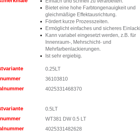
ktmerkmale
Einfach und schnell zu verarbeiten.
Bietet eine hohe Farbtongenauigkeit und
gleichmäßige Effektausrichtung.
Fördert kurze Prozesszeiten.
Ermöglicht einfaches und sicheres Einlack
Kann variabel eingesetzt werden, z.B. für
Innenraum-, Mehrschicht- und
Mehrfarbenlackierungen.
Ist sehr ergiebig.
tvariante
0.25LT
elnummer
36103810
ialnummer
4025331468370
tvariante
0.5LT
elnummer
WT381 DW 0.5 LT
ialnummer
4025331482628