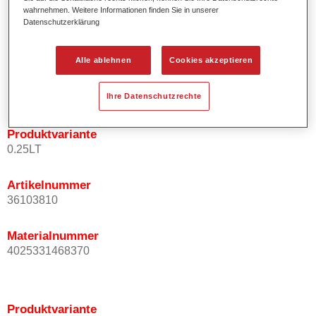
wahrnehmen. Weitere Informationen finden Sie in unserer
Effektausrichtung.
Datenschutzerklärung
Fördert kurze Prozesszeiten.
Ermöglicht einfaches und sicheres Einlackieren.
Kann variabel eingesetzt werden, z.B. für Innenraum-,
Alle ablehnen
Cookies akzeptieren
Mehrschicht- und Mehrfarbenlackierungen.
Ist sehr ergiebig.
Ihre Datenschutzrechte
Produktvariante
0.25LT
Artikelnummer
36103810
Materialnummer
4025331468370
Produktvariante