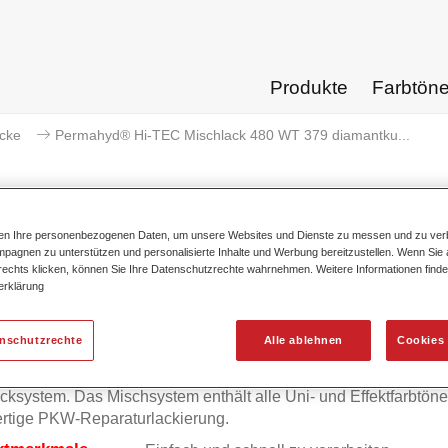
Produkte
Farbtön
acke
Permahyd® Hi-TEC Mischlack 480 WT 379 diamantku...
ten Ihre personenbezogenen Daten, um unsere Websites und Dienste zu messen und zu ver
pagnen zu unterstützen und personalisierte Inhalte und Werbung bereitzustellen. Wenn Sie a
Permahyd® Hi-TEC Mischlack 480
 rechts klicken, können Sie Ihre Datenschutzrechte wahrnehmen. Weitere Informationen finde
erklärung
enschutzrechte
Alle ablehnen
Cookies 
mahyd Hi-TEC Mischlack 480 eignet sich für die Ausmischung
yd Hi-TEC Basislack 480, einem innovativen wasserverdünnb
cksystem. Das Mischsystem enthält alle Uni- und Effektfarbtöne 
rtige PKW-Reparaturlackierung.