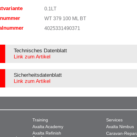
tvariante
0.1LT
elnummer
WT 379 100 ML BT
ialnummer
4025331490371
Technisches Datenblatt
Link zum Artikel
Sicherheitsdatenblatt
Link zum Artikel
Training
Services
Axalta Academy
Axalta Nimbus
Axalta Refinish
Caravan-Repar