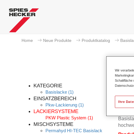
Home
Neue Produkte
Produktkatalog
Basisl
Wir verarbei
Marketingkam
Schaltfläche
KATEGORIE
Datenschutz
Basislacke
(1)
EINSATZBEREICH
Ihre Dat
Pkw-Lackierung
(1)
Der Per
LACKIERSYSTEME
Permah
PKW Plastic System
(1)
Basisla
MISCHSYSTEME
hochwe
Permahyd HI-TEC Basislack