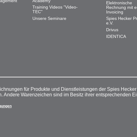
nagement
Academy
Elektronische
Training Videos "Video-
Rechnung mit e
TEC"
Invoicing
Unsere Seminare
Spies Hecker Pr
e.V.
Drivus
IDENTICA
ichnungen für Produkte und Dienstleistungen der Spies Hecke
n. Andere Warenzeichen sind im Besitz ihrer entsprechenden E
gungen