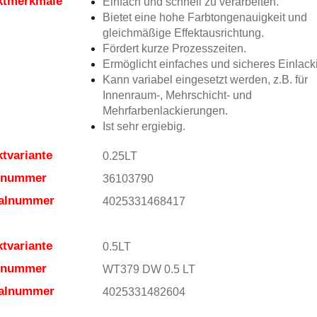
ktmerkmale
Einfach und schnell zu verarbeiten.
Bietet eine hohe Farbtongenauigkeit und
gleichmäßige Effektausrichtung.
Fördert kurze Prozesszeiten.
Ermöglicht einfaches und sicheres Einlack
Kann variabel eingesetzt werden, z.B. für
Innenraum-, Mehrschicht- und
Mehrfarbenlackierungen.
Ist sehr ergiebig.
tvariante
0.25LT
elnummer
36103790
ialnummer
4025331468417
tvariante
0.5LT
elnummer
WT379 DW 0.5 LT
ialnummer
4025331482604