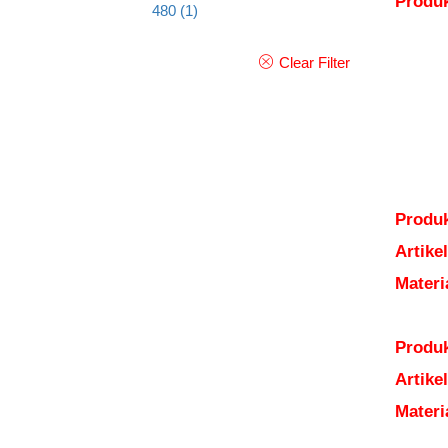
Produ
480
(1)
Clear Filter
Produk
Artik
Mater
Produk
Artik
Mater