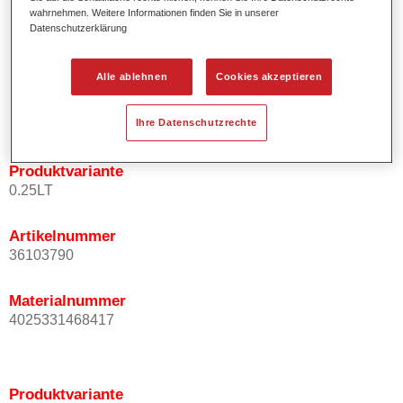
wahrnehmen. Weitere Informationen finden Sie in unserer
Effektausrichtung.
Datenschutzerklärung
Fördert kurze Prozesszeiten.
Ermöglicht einfaches und sicheres Einlackieren.
Kann variabel eingesetzt werden, z.B. für Innenraum-,
Alle ablehnen
Cookies akzeptieren
Mehrschicht- und Mehrfarbenlackierungen.
Ist sehr ergiebig.
Ihre Datenschutzrechte
Produktvariante
0.25LT
Artikelnummer
36103790
Materialnummer
4025331468417
Produktvariante