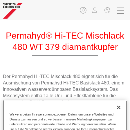
Permahyd® Hi-TEC Mischlack
480 WT 379 diamantkupfer
Der Permahyd Hi-TEC Mischlack 480 eignet sich für die
Ausmischung von Permahyd Hi-TEC Basislack 480, einem
innovativen wasserverdünnbaren Basislacksystem. Das
Mischsystem enthält alle Uni- und Effektfarbtöne für die
hochwertige PKW-Reparaturlackierung.
Wir verarbeiten Ihre personenbezogenen Daten, um unsere Websites und
Produktmerkmale
Dienste zu messen und zu verbessern, unsere Marketingkampagnen zu
Einfach und schnell zu verarbeiten.
unterstützen und personalisierte Inhalte und Werbung bereitzustellen. Wenn
Bietet eine hohe Farbtongenauigkeit und gleichmäßige
Sie auf die Schaltfläche rechts klicken, können Sie Ihre Datenschutzrechte