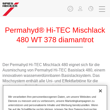
Permahyd® Hi-TEC Mischlack
480 WT 378 diamantrot
Der Permahyd Hi-TEC Mischlack 480 eignet sich für die
Ausmischung von Permahyd Hi-TEC Basislack 480, einem
innovativen wasserverdünnbaren Basislacksystem. Das
Mischsystem enthält alle Uni- und Effektfarbtöne für die
hochwertige PKW-Reparaturlackierung.
Wir verarbeiten Ihre personenbezogenen Daten, um unsere Websites und
Produktmerkmale
Dienste zu messen und zu verbessern, unsere Marketingkampagnen zu
Einfach und schnell zu verarbeiten.
unterstützen und personalisierte Inhalte und Werbung bereitzustellen. Wenn
Bietet eine hohe Farbtongenauigkeit und gleichmäßige
Sie auf die Schaltfläche rechts klicken, können Sie Ihre Datenschutzrechte