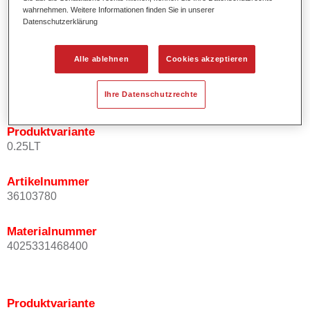
wahrnehmen. Weitere Informationen finden Sie in unserer
Effektausrichtung.
Datenschutzerklärung
Fördert kurze Prozesszeiten.
Ermöglicht einfaches und sicheres Einlackieren.
Kann variabel eingesetzt werden, z.B. für Innenraum-,
Alle ablehnen
Cookies akzeptieren
Mehrschicht- und Mehrfarbenlackierungen.
Ist sehr ergiebig.
Ihre Datenschutzrechte
Produktvariante
0.25LT
Artikelnummer
36103780
Materialnummer
4025331468400
Produktvariante