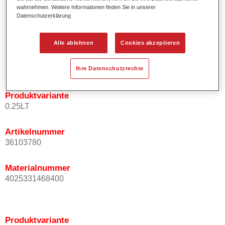
wahrnehmen. Weitere Informationen finden Sie in unserer
Effektausrichtung.
Datenschutzerklärung
Fördert kurze Prozesszeiten.
Ermöglicht einfaches und sicheres Einlackieren.
Kann variabel eingesetzt werden, z.B. für Innenraum-,
Alle ablehnen
Cookies akzeptieren
Mehrschicht- und Mehrfarbenlackierungen.
Ist sehr ergiebig.
Ihre Datenschutzrechte
Produktvariante
0.25LT
Artikelnummer
36103780
Materialnummer
4025331468400
Produktvariante