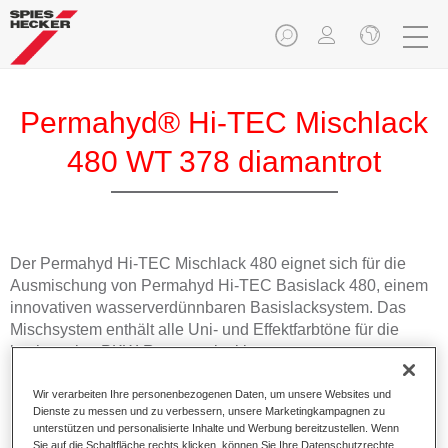
Permahyd® Hi-TEC Mischlack
480 WT 378 diamantrot
Der Permahyd Hi-TEC Mischlack 480 eignet sich für die
Ausmischung von Permahyd Hi-TEC Basislack 480, einem
innovativen wasserverdünnbaren Basislacksystem. Das
Mischsystem enthält alle Uni- und Effektfarbtöne für die
hochwertige PKW-Reparaturlackierung.
Wir verarbeiten Ihre personenbezogenen Daten, um unsere Websites und
Produktmerkmale
Dienste zu messen und zu verbessern, unsere Marketingkampagnen zu
Einfach und schnell zu verarbeiten.
unterstützen und personalisierte Inhalte und Werbung bereitzustellen. Wenn
Bietet eine hohe Farbtongenauigkeit und gleichmäßige
Sie auf die Schaltfläche rechts klicken, können Sie Ihre Datenschutzrechte