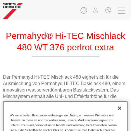
Permahyd® Hi-TEC Mischlack
480 WT 376 perlrot extra
Der Permahyd Hi-TEC Mischlack 480 eignet sich für die
Ausmischung von Permahyd Hi-TEC Basislack 480, einem
innovativen wasserverdünnbaren Basislacksystem. Das
Mischsystem enthält alle Uni- und Effektfarbtöne für die
hochwertige PKW-Reparaturlackierung.
Wir verarbeiten Ihre personenbezogenen Daten, um unsere Websites und
Produktmerkmale
Dienste zu messen und zu verbessern, unsere Marketingkampagnen zu
Einfach und schnell zu verarbeiten.
unterstützen und personalisierte Inhalte und Werbung bereitzustellen. Wenn
Bietet eine hohe Farbtongenauigkeit und gleichmäßige
Sie auf die Schaltfläche rechts klicken, können Sie Ihre Datenschutzrechte