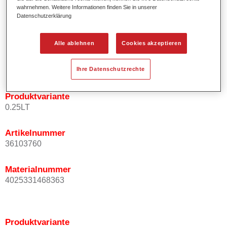
wahrnehmen. Weitere Informationen finden Sie in unserer
Effektausrichtung.
Datenschutzerklärung
Fördert kurze Prozesszeiten.
Ermöglicht einfaches und sicheres Einlackieren.
Kann variabel eingesetzt werden, z.B. für Innenraum-,
Alle ablehnen
Cookies akzeptieren
Mehrschicht- und Mehrfarbenlackierungen.
Ist sehr ergiebig.
Ihre Datenschutzrechte
Produktvariante
0.25LT
Artikelnummer
36103760
Materialnummer
4025331468363
Produktvariante