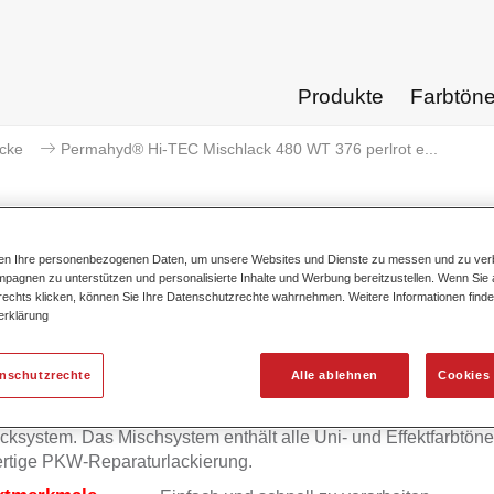
Produkte
Farbtön
acke
Permahyd® Hi-TEC Mischlack 480 WT 376 perlrot e...
ten Ihre personenbezogenen Daten, um unsere Websites und Dienste zu messen und zu ver
pagnen zu unterstützen und personalisierte Inhalte und Werbung bereitzustellen. Wenn Sie a
Permahyd® Hi-TEC Mischlack 480
 rechts klicken, können Sie Ihre Datenschutzrechte wahrnehmen. Weitere Informationen finde
erklärung
enschutzrechte
Alle ablehnen
Cookies 
mahyd Hi-TEC Mischlack 480 eignet sich für die Ausmischung
yd Hi-TEC Basislack 480, einem innovativen wasserverdünnb
cksystem. Das Mischsystem enthält alle Uni- und Effektfarbtöne 
rtige PKW-Reparaturlackierung.