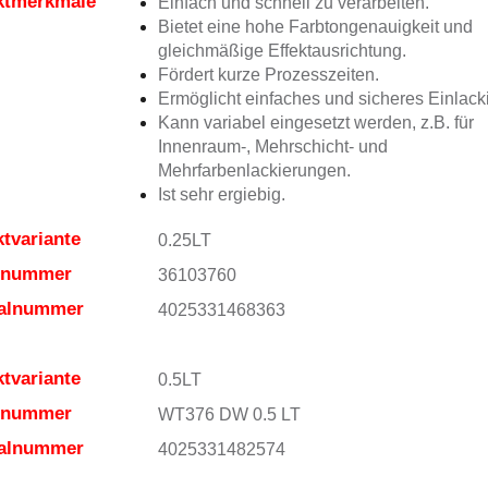
ktmerkmale
Einfach und schnell zu verarbeiten.
Bietet eine hohe Farbtongenauigkeit und
gleichmäßige Effektausrichtung.
Fördert kurze Prozesszeiten.
Ermöglicht einfaches und sicheres Einlack
Kann variabel eingesetzt werden, z.B. für
Innenraum-, Mehrschicht- und
Mehrfarbenlackierungen.
Ist sehr ergiebig.
tvariante
0.25LT
elnummer
36103760
ialnummer
4025331468363
tvariante
0.5LT
elnummer
WT376 DW 0.5 LT
ialnummer
4025331482574