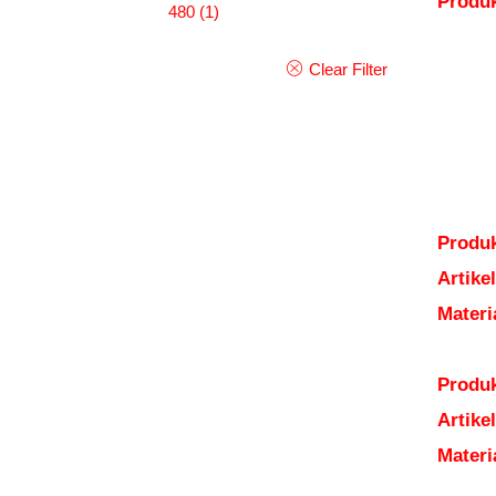
Produ
480
(1)
Clear Filter
Produk
Artik
Mater
Produk
Artik
Mater