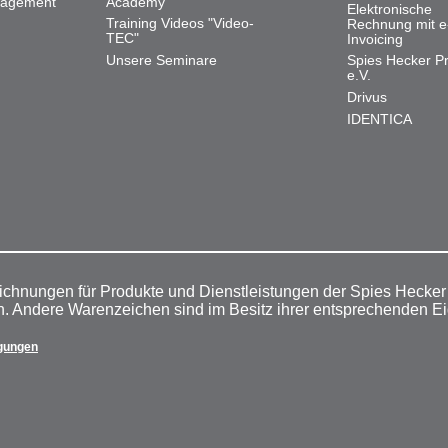
nagement
Academy
Elektronische
Training Videos "Video-
Rechnung mit e
TEC"
Invoicing
Unsere Seminare
Spies Hecker Pr
e.V.
Drivus
IDENTICA
ichnungen für Produkte und Dienstleistungen der Spies Hecke
n. Andere Warenzeichen sind im Besitz ihrer entsprechenden E
gungen