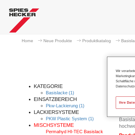
Home
Neue Produkte
Produktkatalog
Basisl
Wir verarbei
Marketingkam
Schaltfläche
KATEGORIE
Datenschutz
Basislacke
(1)
EINSATZBEREICH
Ihre Dat
Pkw-Lackierung
(1)
Der Per
LACKIERSYSTEME
Permah
PKW Plastic System
(1)
Basisla
MISCHSYSTEME
hochwe
Permahyd HI-TEC Basislack