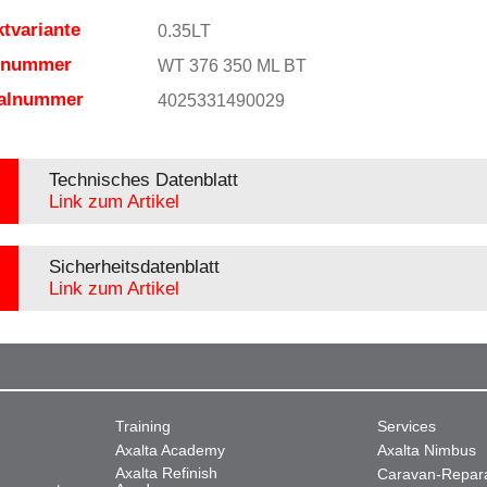
tvariante
0.35LT
elnummer
WT 376 350 ML BT
ialnummer
4025331490029
Technisches Datenblatt
Link zum Artikel
Sicherheitsdatenblatt
Link zum Artikel
Training
Services
Axalta Academy
Axalta Nimbus
Axalta Refinish
Caravan-Repar