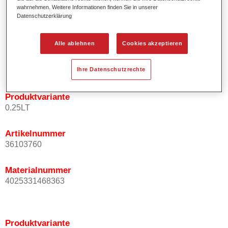
wahrnehmen. Weitere Informationen finden Sie in unserer
Effektausrichtung.
Datenschutzerklärung
Fördert kurze Prozesszeiten.
Ermöglicht einfaches und sicheres Einlackieren.
Kann variabel eingesetzt werden, z.B. für Innenraum-,
Alle ablehnen
Cookies akzeptieren
Mehrschicht- und Mehrfarbenlackierungen.
Ist sehr ergiebig.
Ihre Datenschutzrechte
Produktvariante
0.25LT
Artikelnummer
36103760
Materialnummer
4025331468363
Produktvariante