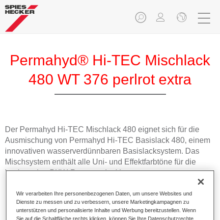
Permahyd® Hi-TEC Mischlack
480 WT 376 perlrot extra
Der Permahyd Hi-TEC Mischlack 480 eignet sich für die
Ausmischung von Permahyd Hi-TEC Basislack 480, einem
innovativen wasserverdünnbaren Basislacksystem. Das
Mischsystem enthält alle Uni- und Effektfarbtöne für die
hochwertige PKW-Reparaturlackierung.
Wir verarbeiten Ihre personenbezogenen Daten, um unsere Websites und
Produktmerkmale
Dienste zu messen und zu verbessern, unsere Marketingkampagnen zu
Einfach und schnell zu verarbeiten.
unterstützen und personalisierte Inhalte und Werbung bereitzustellen. Wenn
Bietet eine hohe Farbtongenauigkeit und gleichmäßige
Sie auf die Schaltfläche rechts klicken, können Sie Ihre Datenschutzrechte