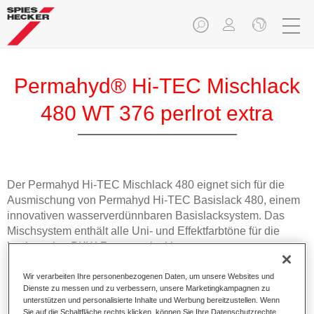
Permahyd® Hi-TEC Mischlack
480 WT 376 perlrot extra
Der Permahyd Hi-TEC Mischlack 480 eignet sich für die
Ausmischung von Permahyd Hi-TEC Basislack 480, einem
innovativen wasserverdünnbaren Basislacksystem. Das
Mischsystem enthält alle Uni- und Effektfarbtöne für die
hochwertige PKW-Reparaturlackierung.
Wir verarbeiten Ihre personenbezogenen Daten, um unsere Websites und
Produktmerkmale
Dienste zu messen und zu verbessern, unsere Marketingkampagnen zu
Einfach und schnell zu verarbeiten.
unterstützen und personalisierte Inhalte und Werbung bereitzustellen. Wenn
Bietet eine hohe Farbtongenauigkeit und gleichmäßige
Sie auf die Schaltfläche rechts klicken, können Sie Ihre Datenschutzrechte