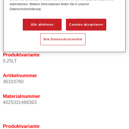
wahrnehmen. Weitere Informationen finden Sie in unserer
Effektausrichtung.
Datenschutzerklärung
Fördert kurze Prozesszeiten.
Ermöglicht einfaches und sicheres Einlackieren.
Kann variabel eingesetzt werden, z.B. für Innenraum-,
Alle ablehnen
Cookies akzeptieren
Mehrschicht- und Mehrfarbenlackierungen.
Ist sehr ergiebig.
Ihre Datenschutzrechte
Produktvariante
0.25LT
Artikelnummer
36103760
Materialnummer
4025331468363
Produktvariante