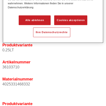
wahrnehmen. Weitere Informationen finden Sie in unserer
Effektausrichtung.
Datenschutzerklärung
Fördert kurze Prozesszeiten.
Ermöglicht einfaches und sicheres Einlackieren.
Kann variabel eingesetzt werden, z.B. für Innenraum-,
Alle ablehnen
Cookies akzeptieren
Mehrschicht- und Mehrfarbenlackierungen.
Ist sehr ergiebig.
Ihre Datenschutzrechte
Produktvariante
0.25LT
Artikelnummer
36103710
Materialnummer
4025331468332
Produktvariante