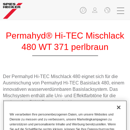
Permahyd® Hi-TEC Mischlack
480 WT 371 perlbraun
Der Permahyd Hi-TEC Mischlack 480 eignet sich für die
Ausmischung von Permahyd Hi-TEC Basislack 480, einem
innovativen wasserverdünnbaren Basislacksystem. Das
Mischsystem enthält alle Uni- und Effektfarbtöne für die
hochwertige PKW-Reparaturlackierung.
Wir verarbeiten Ihre personenbezogenen Daten, um unsere Websites und
Produktmerkmale
Dienste zu messen und zu verbessern, unsere Marketingkampagnen zu
Einfach und schnell zu verarbeiten.
unterstützen und personalisierte Inhalte und Werbung bereitzustellen. Wenn
Bietet eine hohe Farbtongenauigkeit und gleichmäßige
Sie auf die Schaltfläche rechts klicken, können Sie Ihre Datenschutzrechte