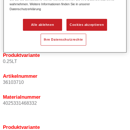
wahrnehmen. Weitere Informationen finden Sie in unserer
Effektausrichtung.
Datenschutzerklärung
Fördert kurze Prozesszeiten.
Ermöglicht einfaches und sicheres Einlackieren.
Kann variabel eingesetzt werden, z.B. für Innenraum-,
Alle ablehnen
Cookies akzeptieren
Mehrschicht- und Mehrfarbenlackierungen.
Ist sehr ergiebig.
Ihre Datenschutzrechte
Produktvariante
0.25LT
Artikelnummer
36103710
Materialnummer
4025331468332
Produktvariante