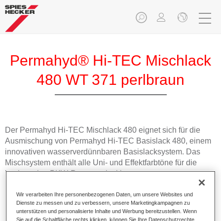
Permahyd® Hi-TEC Mischlack
480 WT 371 perlbraun
Der Permahyd Hi-TEC Mischlack 480 eignet sich für die
Ausmischung von Permahyd Hi-TEC Basislack 480, einem
innovativen wasserverdünnbaren Basislacksystem. Das
Mischsystem enthält alle Uni- und Effektfarbtöne für die
hochwertige PKW-Reparaturlackierung.
Wir verarbeiten Ihre personenbezogenen Daten, um unsere Websites und
Produktmerkmale
Dienste zu messen und zu verbessern, unsere Marketingkampagnen zu
Einfach und schnell zu verarbeiten.
unterstützen und personalisierte Inhalte und Werbung bereitzustellen. Wenn
Bietet eine hohe Farbtongenauigkeit und gleichmäßige
Sie auf die Schaltfläche rechts klicken, können Sie Ihre Datenschutzrechte