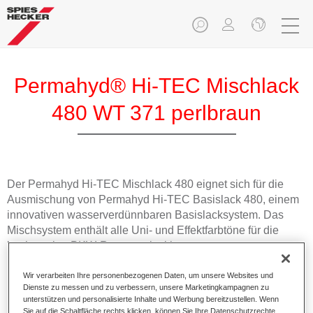
Permahyd® Hi-TEC Mischlack
480 WT 371 perlbraun
Der Permahyd Hi-TEC Mischlack 480 eignet sich für die
Ausmischung von Permahyd Hi-TEC Basislack 480, einem
innovativen wasserverdünnbaren Basislacksystem. Das
Mischsystem enthält alle Uni- und Effektfarbtöne für die
hochwertige PKW-Reparaturlackierung.
Wir verarbeiten Ihre personenbezogenen Daten, um unsere Websites und
Produktmerkmale
Dienste zu messen und zu verbessern, unsere Marketingkampagnen zu
Einfach und schnell zu verarbeiten.
unterstützen und personalisierte Inhalte und Werbung bereitzustellen. Wenn
Bietet eine hohe Farbtongenauigkeit und gleichmäßige
Sie auf die Schaltfläche rechts klicken, können Sie Ihre Datenschutzrechte