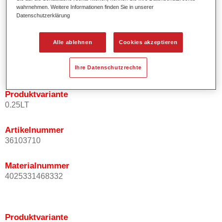
wahrnehmen. Weitere Informationen finden Sie in unserer
Effektausrichtung.
Datenschutzerklärung
Fördert kurze Prozesszeiten.
Ermöglicht einfaches und sicheres Einlackieren.
Kann variabel eingesetzt werden, z.B. für Innenraum-,
Alle ablehnen
Cookies akzeptieren
Mehrschicht- und Mehrfarbenlackierungen.
Ist sehr ergiebig.
Ihre Datenschutzrechte
Produktvariante
0.25LT
Artikelnummer
36103710
Materialnummer
4025331468332
Produktvariante