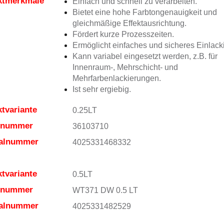
ktmerkmale
Einfach und schnell zu verarbeiten.
Bietet eine hohe Farbtongenauigkeit und
gleichmäßige Effektausrichtung.
Fördert kurze Prozesszeiten.
Ermöglicht einfaches und sicheres Einlack
Kann variabel eingesetzt werden, z.B. für
Innenraum-, Mehrschicht- und
Mehrfarbenlackierungen.
Ist sehr ergiebig.
tvariante
0.25LT
elnummer
36103710
ialnummer
4025331468332
tvariante
0.5LT
elnummer
WT371 DW 0.5 LT
ialnummer
4025331482529