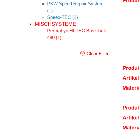
Produ
PKW Speed Repair System
(1)
Speed-TEC
(1)
MISCHSYSTEME
Permahyd HI-TEC Basislack
480
(1)
Clear Filter
Produk
Artik
Mater
Produk
Artik
Mater