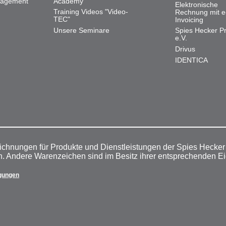
nagement
Academy
Elektronische
Training Videos "Video-
Rechnung mit e
TEC"
Invoicing
Unsere Seminare
Spies Hecker Pr
e.V.
Drivus
IDENTICA
ichnungen für Produkte und Dienstleistungen der Spies Hecke
n. Andere Warenzeichen sind im Besitz ihrer entsprechenden E
gungen