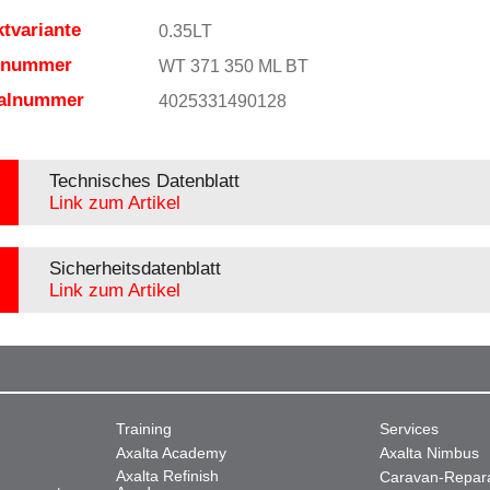
tvariante
0.35LT
elnummer
WT 371 350 ML BT
ialnummer
4025331490128
Technisches Datenblatt
Link zum Artikel
Sicherheitsdatenblatt
Link zum Artikel
Training
Services
Axalta Academy
Axalta Nimbus
Axalta Refinish
Caravan-Repar