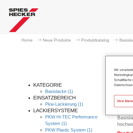
Home
Neue Produkte
Produktkatalog
Basisl
Wir verarbei
Marketingkam
Schaltfläche
KATEGORIE
Datenschutz
Basislacke
(1)
EINSATZBEREICH
Ihre Dat
Pkw-Lackierung
(1)
Der Per
LACKIERSYSTEME
Permah
PKW Hi-TEC Performance
Basisla
System
(1)
hochwe
PKW Plastic System
(1)