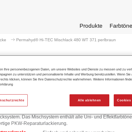
Produkte
Farbtön
acke
Permahyd® Hi-TEC Mischlack 480 WT 371 perlbraun
ten Ihre personenbezogenen Daten, um unsere Websites und Dienste zu messen und zu ver
pagnen zu unterstützen und personalisierte Inhalte und Werbung bereitzustellen. Wenn Sie a
Permahyd® Hi-TEC Mischlack 4
 rechts klicken, können Sie Ihre Datenschutzrechte wahrnehmen. Weitere Informationen finde
erklärung
enschutzrechte
Alle ablehnen
Cookies 
mahyd Hi-TEC Mischlack 480 eignet sich für die Ausmischung
yd Hi-TEC Basislack 480, einem innovativen wasserverdünnb
cksystem. Das Mischsystem enthält alle Uni- und Effektfarbtöne 
rtige PKW-Reparaturlackierung.