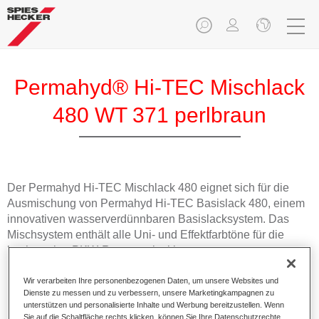
Permahyd® Hi-TEC Mischlack
480 WT 371 perlbraun
Der Permahyd Hi-TEC Mischlack 480 eignet sich für die
Ausmischung von Permahyd Hi-TEC Basislack 480, einem
innovativen wasserverdünnbaren Basislacksystem. Das
Mischsystem enthält alle Uni- und Effektfarbtöne für die
hochwertige PKW-Reparaturlackierung.
Wir verarbeiten Ihre personenbezogenen Daten, um unsere Websites und
Produktmerkmale
Dienste zu messen und zu verbessern, unsere Marketingkampagnen zu
Einfach und schnell zu verarbeiten.
unterstützen und personalisierte Inhalte und Werbung bereitzustellen. Wenn
Bietet eine hohe Farbtongenauigkeit und gleichmäßige
Sie auf die Schaltfläche rechts klicken, können Sie Ihre Datenschutzrechte