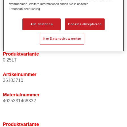
wahrnehmen. Weitere Informationen finden Sie in unserer
Effektausrichtung.
Datenschutzerklärung
Fördert kurze Prozesszeiten.
Ermöglicht einfaches und sicheres Einlackieren.
Kann variabel eingesetzt werden, z.B. für Innenraum-,
Alle ablehnen
Cookies akzeptieren
Mehrschicht- und Mehrfarbenlackierungen.
Ist sehr ergiebig.
Ihre Datenschutzrechte
Produktvariante
0.25LT
Artikelnummer
36103710
Materialnummer
4025331468332
Produktvariante