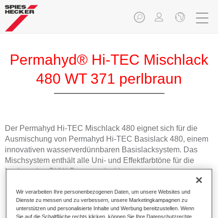
Permahyd® Hi-TEC Mischlack
480 WT 371 perlbraun
Der Permahyd Hi-TEC Mischlack 480 eignet sich für die
Ausmischung von Permahyd Hi-TEC Basislack 480, einem
innovativen wasserverdünnbaren Basislacksystem. Das
Mischsystem enthält alle Uni- und Effektfarbtöne für die
hochwertige PKW-Reparaturlackierung.
Wir verarbeiten Ihre personenbezogenen Daten, um unsere Websites und
Produktmerkmale
Dienste zu messen und zu verbessern, unsere Marketingkampagnen zu
Einfach und schnell zu verarbeiten.
unterstützen und personalisierte Inhalte und Werbung bereitzustellen. Wenn
Bietet eine hohe Farbtongenauigkeit und gleichmäßige
Sie auf die Schaltfläche rechts klicken, können Sie Ihre Datenschutzrechte