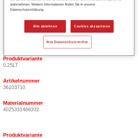
wahrnehmen. Weitere Informationen finden Sie in unserer
Effektausrichtung.
Datenschutzerklärung
Fördert kurze Prozesszeiten.
Ermöglicht einfaches und sicheres Einlackieren.
Kann variabel eingesetzt werden, z.B. für Innenraum-,
Alle ablehnen
Cookies akzeptieren
Mehrschicht- und Mehrfarbenlackierungen.
Ist sehr ergiebig.
Ihre Datenschutzrechte
Produktvariante
0.25LT
Artikelnummer
36103710
Materialnummer
4025331468332
Produktvariante