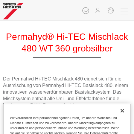
Permahyd® Hi-TEC Mischlack
480 WT 360 grobsilber
Der Permahyd Hi-TEC Mischlack 480 eignet sich für die
Ausmischung von Permahyd Hi-TEC Basislack 480, einem
innovativen wasserverdünnbaren Basislacksystem. Das
Mischsystem enthält alle Uni- und Effektfarbtöne für die
hochwertige PKW-Reparaturlackierung.
Wir verarbeiten Ihre personenbezogenen Daten, um unsere Websites und
Produktmerkmale
Dienste zu messen und zu verbessern, unsere Marketingkampagnen zu
Einfach und schnell zu verarbeiten.
unterstützen und personalisierte Inhalte und Werbung bereitzustellen. Wenn
Bietet eine hohe Farbtongenauigkeit und gleichmäßige
Sie auf die Schaltfläche rechts klicken, können Sie Ihre Datenschutzrechte