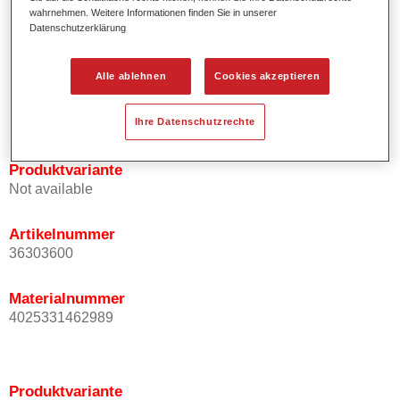
wahrnehmen. Weitere Informationen finden Sie in unserer
Effektausrichtung.
Datenschutzerklärung
Fördert kurze Prozesszeiten.
Ermöglicht einfaches und sicheres Einlackieren.
Kann variabel eingesetzt werden, z.B. für Innenraum-,
Alle ablehnen
Cookies akzeptieren
Mehrschicht- und Mehrfarbenlackierungen.
Ist sehr ergiebig.
Ihre Datenschutzrechte
Produktvariante
Not available
Artikelnummer
36303600
Materialnummer
4025331462989
Produktvariante