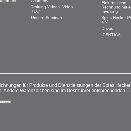
nagement
Academy
Elektronische
Training Videos "Video-
Rechnung mit e
TEC"
Invoicing
Unsere Seminare
Spies Hecker Pr
e.V.
Drivus
IDENTICA
ichnungen für Produkte und Dienstleistungen der Spies Hecke
n. Andere Warenzeichen sind im Besitz ihrer entsprechenden E
gungen