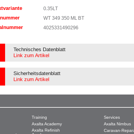
tvariante
0.35LT
elnummer
WT 349 350 ML BT
ialnummer
4025331490296
Technisches Datenblatt
Link zum Artikel
Sicherheitsdatenblatt
Link zum Artikel
Training
Services
Axalta Academy
Axalta Nimbus
Axalta Refinish
Caravan-Repar