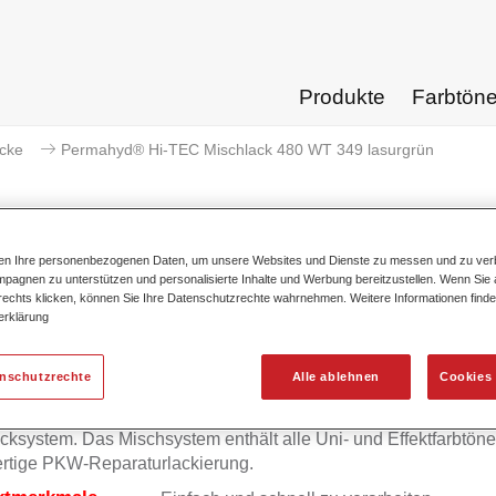
Produkte
Farbtön
acke
Permahyd® Hi-TEC Mischlack 480 WT 349 lasurgrün
ten Ihre personenbezogenen Daten, um unsere Websites und Dienste zu messen und zu ver
pagnen zu unterstützen und personalisierte Inhalte und Werbung bereitzustellen. Wenn Sie a
Permahyd® Hi-TEC Mischlack 4
 rechts klicken, können Sie Ihre Datenschutzrechte wahrnehmen. Weitere Informationen finde
erklärung
enschutzrechte
Alle ablehnen
Cookies 
mahyd Hi-TEC Mischlack 480 eignet sich für die Ausmischung
yd Hi-TEC Basislack 480, einem innovativen wasserverdünnb
cksystem. Das Mischsystem enthält alle Uni- und Effektfarbtöne 
rtige PKW-Reparaturlackierung.