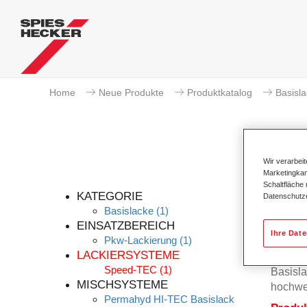
Home
Neue Produkte
Produktkatalog
Basisl
Wir verarbei
Marketingkam
Schaltfläche
KATEGORIE
Datenschutz
Basislacke
(1)
EINSATZBEREICH
Ihre Dat
Pkw-Lackierung
(1)
Der Per
LACKIERSYSTEME
Permah
Speed-TEC
(1)
Basisla
MISCHSYSTEME
hochwe
Permahyd HI-TEC Basislack