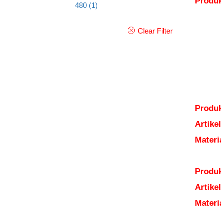
Produ
480
(1)
Clear Filter
Produk
Artik
Mater
Produk
Artik
Mater