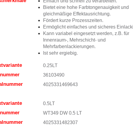
ktmerkmale
Einfach und schnell zu verarbeiten.
Bietet eine hohe Farbtongenauigkeit und
gleichmäßige Effektausrichtung.
Fördert kurze Prozesszeiten.
Ermöglicht einfaches und sicheres Einlack
Kann variabel eingesetzt werden, z.B. für
Innenraum-, Mehrschicht- und
Mehrfarbenlackierungen.
Ist sehr ergiebig.
tvariante
0.25LT
elnummer
36103490
ialnummer
4025331469643
tvariante
0.5LT
elnummer
WT349 DW 0.5 LT
ialnummer
4025331482307