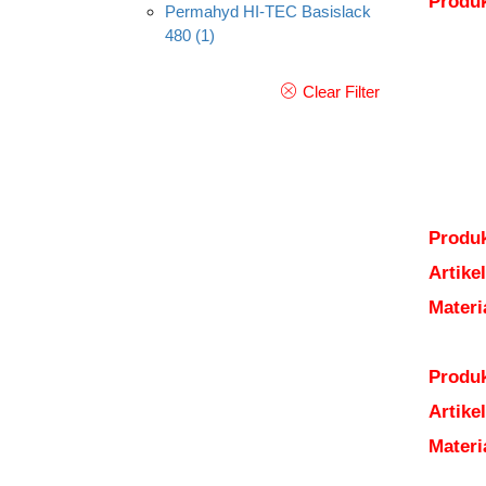
Produ
Permahyd HI-TEC Basislack
480
(1)
Clear Filter
Produk
Artik
Mater
Produk
Artik
Mater