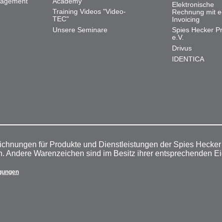
nagement
Academy
Elektronische
Training Videos "Video-
Rechnung mit e
TEC"
Invoicing
Unsere Seminare
Spies Hecker Pr
e.V.
Drivus
IDENTICA
ichnungen für Produkte und Dienstleistungen der Spies Hecke
n. Andere Warenzeichen sind im Besitz ihrer entsprechenden E
gungen