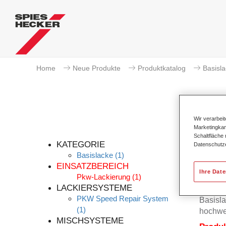
Home
Neue Produkte
Produktkatalog
Basisl
Wir verarbei
Marketingkam
Schaltfläche
KATEGORIE
Datenschutz
Basislacke
(1)
EINSATZBEREICH
Ihre Dat
Pkw-Lackierung
(1)
Der Per
LACKIERSYSTEME
Permah
PKW Speed Repair System
Basisla
(1)
hochwe
MISCHSYSTEME