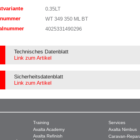
tvariante
0.35LT
elnummer
WT 349 350 ML BT
ialnummer
4025331490296
Technisches Datenblatt
Link zum Artikel
Sicherheitsdatenblatt
Link zum Artikel
Training
Services
Axalta Academy
Axalta Nimbus
Axalta Refinish
Caravan-Repar