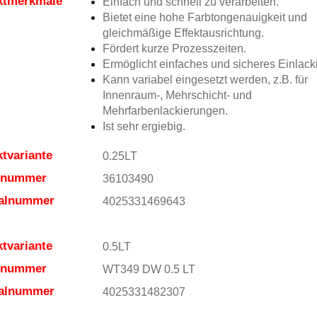
ktmerkmale
Einfach und schnell zu verarbeiten.
Bietet eine hohe Farbtongenauigkeit und
gleichmäßige Effektausrichtung.
Fördert kurze Prozesszeiten.
Ermöglicht einfaches und sicheres Einlack
Kann variabel eingesetzt werden, z.B. für
Innenraum-, Mehrschicht- und
Mehrfarbenlackierungen.
Ist sehr ergiebig.
tvariante
0.25LT
elnummer
36103490
ialnummer
4025331469643
tvariante
0.5LT
elnummer
WT349 DW 0.5 LT
ialnummer
4025331482307