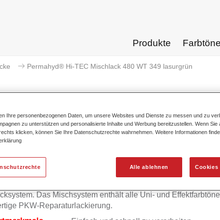
Produkte
Farbtön
acke
Permahyd® Hi-TEC Mischlack 480 WT 349 lasurgrün
ten Ihre personenbezogenen Daten, um unsere Websites und Dienste zu messen und zu ver
pagnen zu unterstützen und personalisierte Inhalte und Werbung bereitzustellen. Wenn Sie a
Permahyd® Hi-TEC Mischlack 4
 rechts klicken, können Sie Ihre Datenschutzrechte wahrnehmen. Weitere Informationen finde
erklärung
enschutzrechte
Alle ablehnen
Cookies 
mahyd Hi-TEC Mischlack 480 eignet sich für die Ausmischung
yd Hi-TEC Basislack 480, einem innovativen wasserverdünnb
cksystem. Das Mischsystem enthält alle Uni- und Effektfarbtöne 
rtige PKW-Reparaturlackierung.