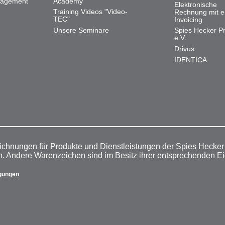
nagement
Academy
Elektronische
Training Videos "Video-
Rechnung mit e
TEC"
Invoicing
Unsere Seminare
Spies Hecker Pr
e.V.
Drivus
IDENTICA
ichnungen für Produkte und Dienstleistungen der Spies Hecke
n. Andere Warenzeichen sind im Besitz ihrer entsprechenden E
gungen