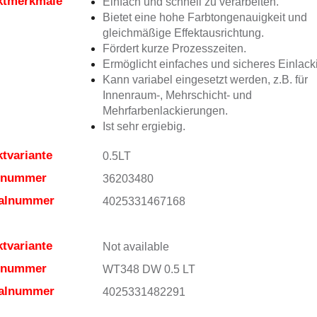
ktmerkmale
Einfach und schnell zu verarbeiten.
Bietet eine hohe Farbtongenauigkeit und
gleichmäßige Effektausrichtung.
Fördert kurze Prozesszeiten.
Ermöglicht einfaches und sicheres Einlack
Kann variabel eingesetzt werden, z.B. für
Innenraum-, Mehrschicht- und
Mehrfarbenlackierungen.
Ist sehr ergiebig.
tvariante
0.5LT
elnummer
36203480
ialnummer
4025331467168
tvariante
Not available
elnummer
WT348 DW 0.5 LT
ialnummer
4025331482291