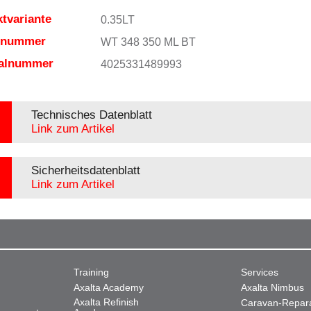
tvariante
0.35LT
elnummer
WT 348 350 ML BT
ialnummer
4025331489993
Technisches Datenblatt
Link zum Artikel
Sicherheitsdatenblatt
Link zum Artikel
Training
Services
Axalta Academy
Axalta Nimbus
Axalta Refinish
Caravan-Repar