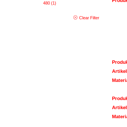
Produ
480
(1)
Clear Filter
Produk
Artik
Mater
Produk
Artik
Mater