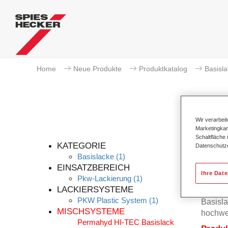
Home
Neue Produkte
Produktkatalog
Basisl
Wir verarbei
Marketingkam
Per
Schaltfläche
KATEGORIE
Datenschutz
Basislacke
(1)
EINSATZBEREICH
Ihre Dat
Pkw-Lackierung
(1)
Der Per
LACKIERSYSTEME
Permah
PKW Plastic System
(1)
Basisla
MISCHSYSTEME
hochwe
Permahyd HI-TEC Basislack