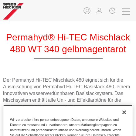
Permahyd® Hi-TEC Mischlack
480 WT 340 gelbmagentarot
Der Permahyd Hi-TEC Mischlack 480 eignet sich für die
Ausmischung von Permahyd Hi-TEC Basislack 480, einem
innovativen wasserverdünnbaren Basislacksystem. Das
Mischsystem enthält alle Uni- und Effektfarbtöne für die
hochwertige PKW-Reparaturlackierung.
Wir verarbeiten Ihre personenbezogenen Daten, um unsere Websites und
Produktmerkmale
Dienste zu messen und zu verbessern, unsere Marketingkampagnen zu
Einfach und schnell zu verarbeiten.
unterstützen und personalisierte Inhalte und Werbung bereitzustellen. Wenn
Bietet eine hohe Farbtongenauigkeit und gleichmäßige
Sie auf die Schaltfläche rechts klicken, können Sie Ihre Datenschutzrechte