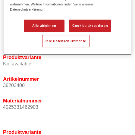
wahrnehmen. Weitere Informationen finden Sie in unserer
Effektausrichtung.
Datenschutzerklärung
Fördert kurze Prozesszeiten.
Ermöglicht einfaches und sicheres Einlackieren.
Kann variabel eingesetzt werden, z.B. für Innenraum-,
Alle ablehnen
Cookies akzeptieren
Mehrschicht- und Mehrfarbenlackierungen.
Ist sehr ergiebig.
Ihre Datenschutzrechte
Produktvariante
Not available
Artikelnummer
36203400
Materialnummer
4025331462903
Produktvariante