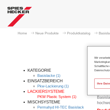
Home
Neue Produkte
Produktkatalog
Basisl
Wir verarbei
Marketingkam
P
Schaltfläche
KATEGORIE
Datenschutz
Basislacke
(1)
EINSATZBEREICH
Ihre Dat
Pkw-Lackierung
(1)
Der Per
LACKIERSYSTEME
Permah
PKW Plastic System
(1)
Basisla
MISCHSYSTEME
hochwe
Permahyd HI-TEC Basislack