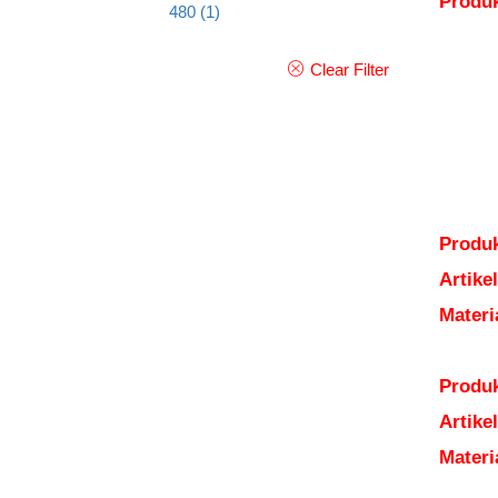
Produ
480
(1)
Clear Filter
Produk
Artik
Mater
Produk
Artik
Mater