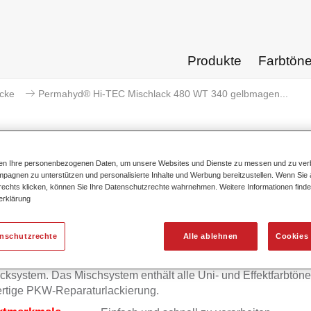
Produkte
Farbtön
acke
Permahyd® Hi-TEC Mischlack 480 WT 340 gelbmagen...
ten Ihre personenbezogenen Daten, um unsere Websites und Dienste zu messen und zu ver
pagnen zu unterstützen und personalisierte Inhalte und Werbung bereitzustellen. Wenn Sie a
ermahyd® Hi-TEC Mischlack 480
 rechts klicken, können Sie Ihre Datenschutzrechte wahrnehmen. Weitere Informationen finde
erklärung
enschutzrechte
Alle ablehnen
Cookies 
mahyd Hi-TEC Mischlack 480 eignet sich für die Ausmischung
yd Hi-TEC Basislack 480, einem innovativen wasserverdünnb
cksystem. Das Mischsystem enthält alle Uni- und Effektfarbtöne 
rtige PKW-Reparaturlackierung.