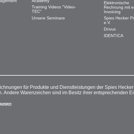
nagement
Academy
Elektronische
Training Videos "Video-
Rechnung mit e
TEC"
Invoicing
Unsere Seminare
Spies Hecker Pr
e.V.
Drivus
IDENTICA
ichnungen für Produkte und Dienstleistungen der Spies Hecke
n. Andere Warenzeichen sind im Besitz ihrer entsprechenden E
gungen