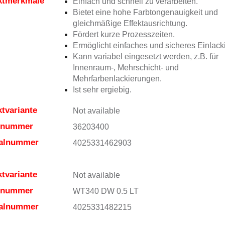
ktmerkmale
Einfach und schnell zu verarbeiten.
Bietet eine hohe Farbtongenauigkeit und
gleichmäßige Effektausrichtung.
Fördert kurze Prozesszeiten.
Ermöglicht einfaches und sicheres Einlack
Kann variabel eingesetzt werden, z.B. für
Innenraum-, Mehrschicht- und
Mehrfarbenlackierungen.
Ist sehr ergiebig.
tvariante
Not available
elnummer
36203400
ialnummer
4025331462903
tvariante
Not available
elnummer
WT340 DW 0.5 LT
ialnummer
4025331482215