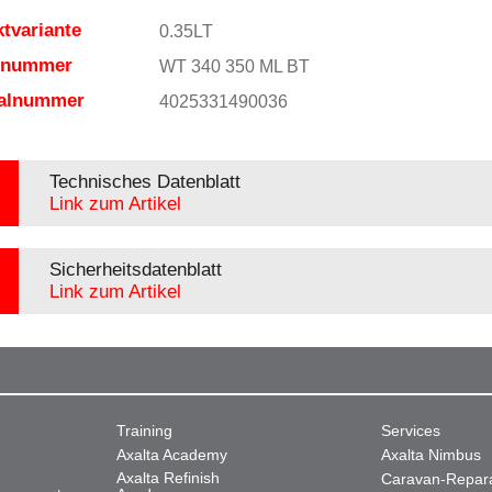
tvariante
0.35LT
elnummer
WT 340 350 ML BT
ialnummer
4025331490036
Technisches Datenblatt
Link zum Artikel
Sicherheitsdatenblatt
Link zum Artikel
Training
Services
Axalta Academy
Axalta Nimbus
Axalta Refinish
Caravan-Repar