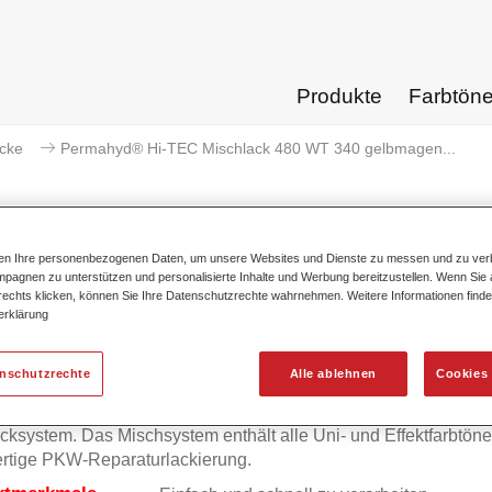
Produkte
Farbtön
acke
Permahyd® Hi-TEC Mischlack 480 WT 340 gelbmagen...
ten Ihre personenbezogenen Daten, um unsere Websites und Dienste zu messen und zu ver
pagnen zu unterstützen und personalisierte Inhalte und Werbung bereitzustellen. Wenn Sie a
ermahyd® Hi-TEC Mischlack 480
 rechts klicken, können Sie Ihre Datenschutzrechte wahrnehmen. Weitere Informationen finde
erklärung
enschutzrechte
Alle ablehnen
Cookies 
mahyd Hi-TEC Mischlack 480 eignet sich für die Ausmischung
yd Hi-TEC Basislack 480, einem innovativen wasserverdünnb
cksystem. Das Mischsystem enthält alle Uni- und Effektfarbtöne 
rtige PKW-Reparaturlackierung.