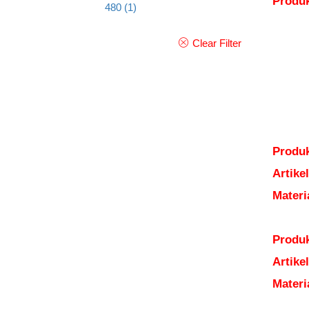
Produ
480
(1)
Clear Filter
Produk
Artik
Mater
Produk
Artik
Mater