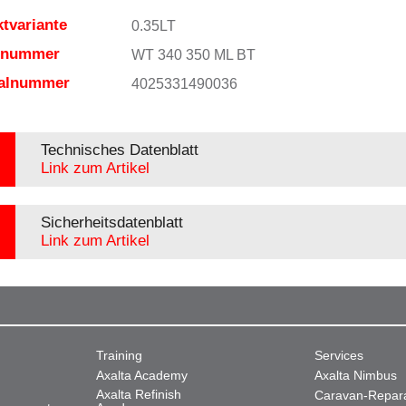
tvariante
0.35LT
elnummer
WT 340 350 ML BT
ialnummer
4025331490036
Technisches Datenblatt
Link zum Artikel
Sicherheitsdatenblatt
Link zum Artikel
Training
Services
Axalta Academy
Axalta Nimbus
Axalta Refinish
Caravan-Repar