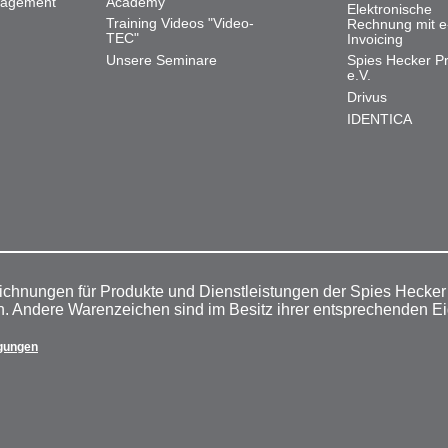
nagement
Academy
Elektronische
Training Videos "Video-
Rechnung mit e
TEC"
Invoicing
Unsere Seminare
Spies Hecker Pr
e.V.
Drivus
IDENTICA
ichnungen für Produkte und Dienstleistungen der Spies Hecke
n. Andere Warenzeichen sind im Besitz ihrer entsprechenden E
gungen