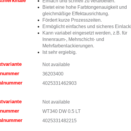
ktmerkmale
Einfach und schnell zu verarbeiten.
Bietet eine hohe Farbtongenauigkeit und
gleichmäßige Effektausrichtung.
Fördert kurze Prozesszeiten.
Ermöglicht einfaches und sicheres Einlack
Kann variabel eingesetzt werden, z.B. für
Innenraum-, Mehrschicht- und
Mehrfarbenlackierungen.
Ist sehr ergiebig.
tvariante
Not available
elnummer
36203400
ialnummer
4025331462903
tvariante
Not available
elnummer
WT340 DW 0.5 LT
ialnummer
4025331482215