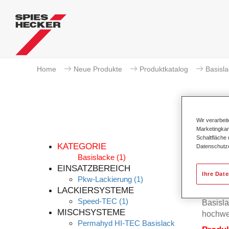
Home
Neue Produkte
Produktkatalog
Basisl
Wir verarbei
Marketingkam
P
Schaltfläche
KATEGORIE
Datenschutz
Basislacke
(1)
EINSATZBEREICH
Ihre Dat
Pkw-Lackierung
(1)
Der Per
LACKIERSYSTEME
Permah
Speed-TEC
(1)
Basisla
MISCHSYSTEME
hochwe
Permahyd HI-TEC Basislack