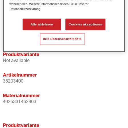
wahrnehmen. Weitere Informationen finden Sie in unserer
Effektausrichtung.
Datenschutzerklärung
Fördert kurze Prozesszeiten.
Ermöglicht einfaches und sicheres Einlackieren.
Kann variabel eingesetzt werden, z.B. für Innenraum-,
Alle ablehnen
Cookies akzeptieren
Mehrschicht- und Mehrfarbenlackierungen.
Ist sehr ergiebig.
Ihre Datenschutzrechte
Produktvariante
Not available
Artikelnummer
36203400
Materialnummer
4025331462903
Produktvariante