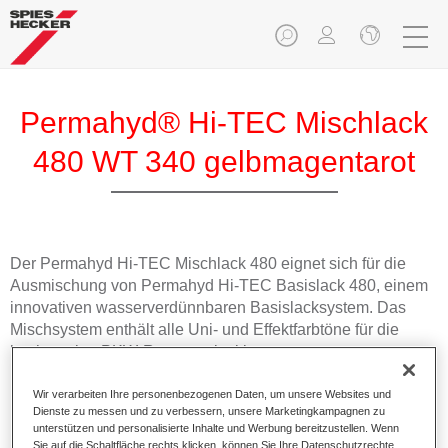
Permahyd® Hi-TEC Mischlack
480 WT 340 gelbmagentarot
Der Permahyd Hi-TEC Mischlack 480 eignet sich für die
Ausmischung von Permahyd Hi-TEC Basislack 480, einem
innovativen wasserverdünnbaren Basislacksystem. Das
Mischsystem enthält alle Uni- und Effektfarbtöne für die
hochwertige PKW-Reparaturlackierung.
Wir verarbeiten Ihre personenbezogenen Daten, um unsere Websites und
Produktmerkmale
Dienste zu messen und zu verbessern, unsere Marketingkampagnen zu
Einfach und schnell zu verarbeiten.
unterstützen und personalisierte Inhalte und Werbung bereitzustellen. Wenn
Bietet eine hohe Farbtongenauigkeit und gleichmäßige
Sie auf die Schaltfläche rechts klicken, können Sie Ihre Datenschutzrechte