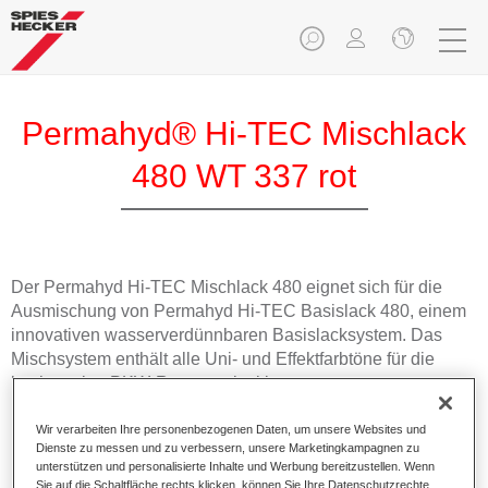
Permahyd® Hi-TEC Mischlack
480 WT 337 rot
Der Permahyd Hi-TEC Mischlack 480 eignet sich für die
Ausmischung von Permahyd Hi-TEC Basislack 480, einem
innovativen wasserverdünnbaren Basislacksystem. Das
Mischsystem enthält alle Uni- und Effektfarbtöne für die
hochwertige PKW-Reparaturlackierung.
Wir verarbeiten Ihre personenbezogenen Daten, um unsere Websites und
Produktmerkmale
Dienste zu messen und zu verbessern, unsere Marketingkampagnen zu
Einfach und schnell zu verarbeiten.
unterstützen und personalisierte Inhalte und Werbung bereitzustellen. Wenn
Bietet eine hohe Farbtongenauigkeit und gleichmäßige
Sie auf die Schaltfläche rechts klicken, können Sie Ihre Datenschutzrechte