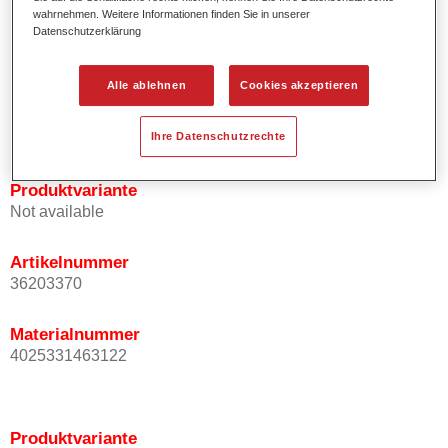
wahrnehmen. Weitere Informationen finden Sie in unserer
Effektausrichtung.
Datenschutzerklärung
Fördert kurze Prozesszeiten.
Ermöglicht einfaches und sicheres Einlackieren.
Kann variabel eingesetzt werden, z.B. für Innenraum-,
Alle ablehnen
Cookies akzeptieren
Mehrschicht- und Mehrfarbenlackierungen.
Ist sehr ergiebig.
Ihre Datenschutzrechte
Produktvariante
Not available
Artikelnummer
36203370
Materialnummer
4025331463122
Produktvariante