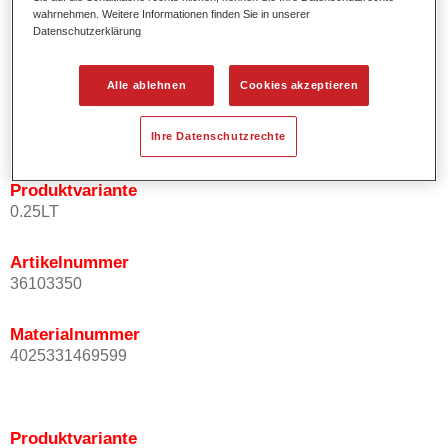
wahrnehmen. Weitere Informationen finden Sie in unserer
Effektausrichtung.
Datenschutzerklärung
Fördert kurze Prozesszeiten.
Ermöglicht einfaches und sicheres Einlackieren.
Kann variabel eingesetzt werden, z.B. für Innenraum-,
Alle ablehnen
Cookies akzeptieren
Mehrschicht- und Mehrfarbenlackierungen.
Ist sehr ergiebig.
Ihre Datenschutzrechte
Produktvariante
0.25LT
Artikelnummer
36103350
Materialnummer
4025331469599
Produktvariante