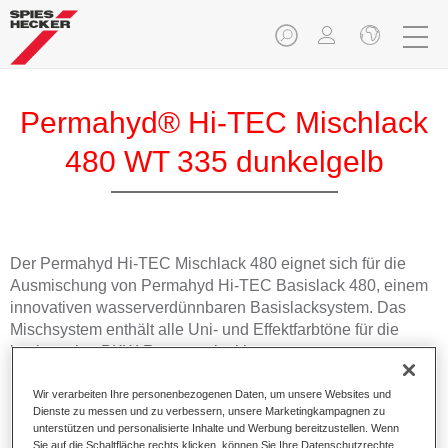
Permahyd® Hi-TEC Mischlack
480 WT 335 dunkelgelb
Der Permahyd Hi-TEC Mischlack 480 eignet sich für die
Ausmischung von Permahyd Hi-TEC Basislack 480, einem
innovativen wasserverdünnbaren Basislacksystem. Das
Mischsystem enthält alle Uni- und Effektfarbtöne für die
hochwertige PKW-Reparaturlackierung.
Wir verarbeiten Ihre personenbezogenen Daten, um unsere Websites und
Produktmerkmale
Dienste zu messen und zu verbessern, unsere Marketingkampagnen zu
Einfach und schnell zu verarbeiten.
unterstützen und personalisierte Inhalte und Werbung bereitzustellen. Wenn
Bietet eine hohe Farbtongenauigkeit und gleichmäßige
Sie auf die Schaltfläche rechts klicken, können Sie Ihre Datenschutzrechte