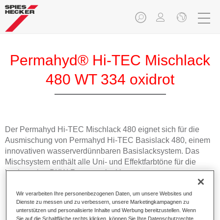
Permahyd® Hi-TEC Mischlack
480 WT 334 oxidrot
Der Permahyd Hi-TEC Mischlack 480 eignet sich für die
Ausmischung von Permahyd Hi-TEC Basislack 480, einem
innovativen wasserverdünnbaren Basislacksystem. Das
Mischsystem enthält alle Uni- und Effektfarbtöne für die
hochwertige PKW-Reparaturlackierung.
Wir verarbeiten Ihre personenbezogenen Daten, um unsere Websites und
Produktmerkmale
Dienste zu messen und zu verbessern, unsere Marketingkampagnen zu
Einfach und schnell zu verarbeiten.
unterstützen und personalisierte Inhalte und Werbung bereitzustellen. Wenn
Bietet eine hohe Farbtongenauigkeit und gleichmäßige
Sie auf die Schaltfläche rechts klicken, können Sie Ihre Datenschutzrechte