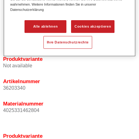
wahrnehmen. Weitere Informationen finden Sie in unserer
Effektausrichtung.
Datenschutzerklärung
Fördert kurze Prozesszeiten.
Ermöglicht einfaches und sicheres Einlackieren.
Kann variabel eingesetzt werden, z.B. für Innenraum-,
Alle ablehnen
Cookies akzeptieren
Mehrschicht- und Mehrfarbenlackierungen.
Ist sehr ergiebig.
Ihre Datenschutzrechte
Produktvariante
Not available
Artikelnummer
36203340
Materialnummer
4025331462804
Produktvariante