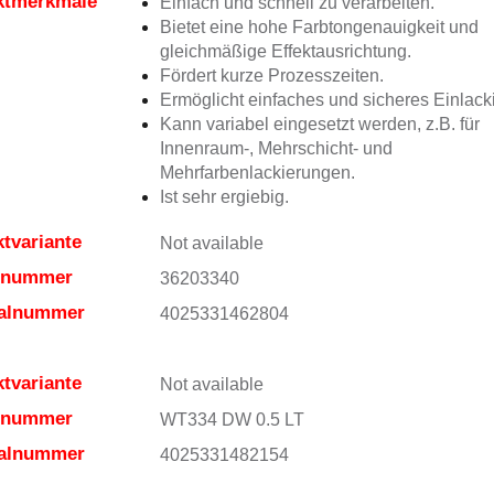
ktmerkmale
Einfach und schnell zu verarbeiten.
Bietet eine hohe Farbtongenauigkeit und
gleichmäßige Effektausrichtung.
Fördert kurze Prozesszeiten.
Ermöglicht einfaches und sicheres Einlack
Kann variabel eingesetzt werden, z.B. für
Innenraum-, Mehrschicht- und
Mehrfarbenlackierungen.
Ist sehr ergiebig.
tvariante
Not available
elnummer
36203340
ialnummer
4025331462804
tvariante
Not available
elnummer
WT334 DW 0.5 LT
ialnummer
4025331482154