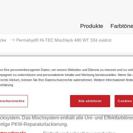
Produkte
Farbtön
acke
Permahyd® Hi-TEC Mischlack 480 WT 334 oxidrot
ten Ihre personenbezogenen Daten, um unsere Websites und Dienste zu messen und zu ver
pagnen zu unterstützen und personalisierte Inhalte und Werbung bereitzustellen. Wenn Sie a
Permahyd® Hi-TEC Mischlack 
 rechts klicken, können Sie Ihre Datenschutzrechte wahrnehmen. Weitere Informationen finde
erklärung
enschutzrechte
Alle ablehnen
Cookies 
mahyd Hi-TEC Mischlack 480 eignet sich für die Ausmischung
yd Hi-TEC Basislack 480, einem innovativen wasserverdünnb
cksystem. Das Mischsystem enthält alle Uni- und Effektfarbtöne 
rtige PKW-Reparaturlackierung.