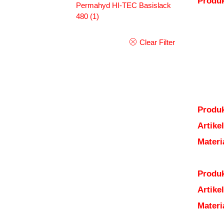
Produ
Permahyd HI-TEC Basislack
480
(1)
Clear Filter
Produk
Artik
Mater
Produk
Artik
Mater