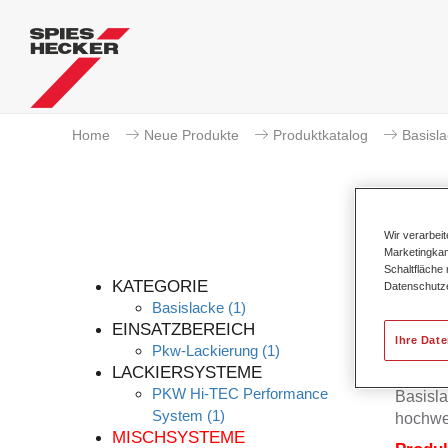
Home
Neue Produkte
Produktkatalog
Basisl
Wir verarbei
Marketingkam
Schaltfläche
KATEGORIE
Datenschutz
Basislacke
(1)
EINSATZBEREICH
Ihre Dat
Pkw-Lackierung
(1)
Der Per
LACKIERSYSTEME
Permah
PKW Hi-TEC Performance
Basisla
System
(1)
hochwe
MISCHSYSTEME