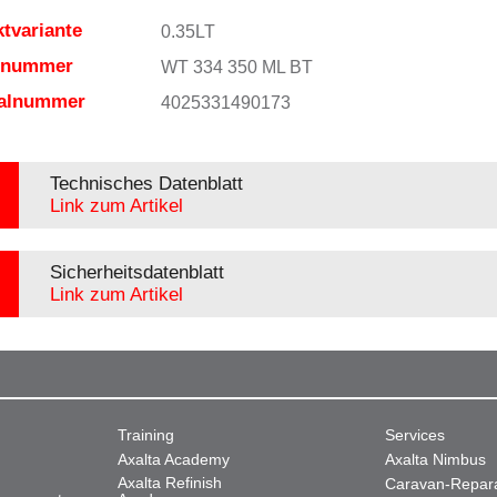
tvariante
0.35LT
elnummer
WT 334 350 ML BT
ialnummer
4025331490173
Technisches Datenblatt
Link zum Artikel
Sicherheitsdatenblatt
Link zum Artikel
Training
Services
Axalta Academy
Axalta Nimbus
Axalta Refinish
Caravan-Repar