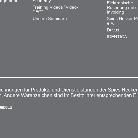
nagement
Academy
Elektronische
Training Videos "Video-
Rechnung mit e
TEC"
Invoicing
Unsere Seminare
Spies Hecker Pr
e.V.
Drivus
IDENTICA
ichnungen für Produkte und Dienstleistungen der Spies Hecke
n. Andere Warenzeichen sind im Besitz ihrer entsprechenden E
gungen