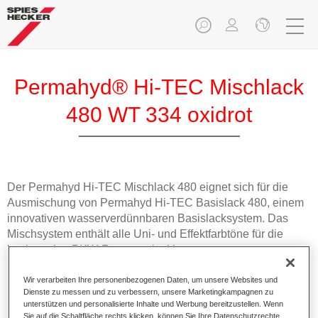
Permahyd® Hi-TEC Mischlack
480 WT 334 oxidrot
Der Permahyd Hi-TEC Mischlack 480 eignet sich für die
Ausmischung von Permahyd Hi-TEC Basislack 480, einem
innovativen wasserverdünnbaren Basislacksystem. Das
Mischsystem enthält alle Uni- und Effektfarbtöne für die
hochwertige PKW-Reparaturlackierung.
Wir verarbeiten Ihre personenbezogenen Daten, um unsere Websites und
Produktmerkmale
Dienste zu messen und zu verbessern, unsere Marketingkampagnen zu
Einfach und schnell zu verarbeiten.
unterstützen und personalisierte Inhalte und Werbung bereitzustellen. Wenn
Bietet eine hohe Farbtongenauigkeit und gleichmäßige
Sie auf die Schaltfläche rechts klicken, können Sie Ihre Datenschutzrechte