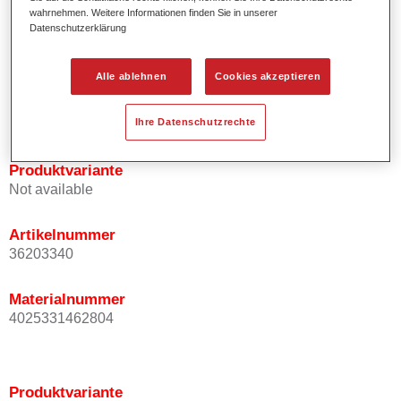
wahrnehmen. Weitere Informationen finden Sie in unserer
Effektausrichtung.
Datenschutzerklärung
Fördert kurze Prozesszeiten.
Ermöglicht einfaches und sicheres Einlackieren.
Kann variabel eingesetzt werden, z.B. für Innenraum-,
Alle ablehnen
Cookies akzeptieren
Mehrschicht- und Mehrfarbenlackierungen.
Ist sehr ergiebig.
Ihre Datenschutzrechte
Produktvariante
Not available
Artikelnummer
36203340
Materialnummer
4025331462804
Produktvariante