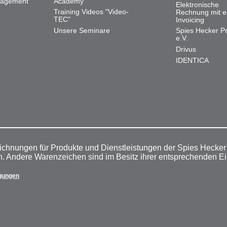
nagement
Academy
Elektronische
Training Videos "Video-
Rechnung mit e
TEC"
Invoicing
Unsere Seminare
Spies Hecker Pr
e.V.
Drivus
IDENTICA
ichnungen für Produkte und Dienstleistungen der Spies Hecke
n. Andere Warenzeichen sind im Besitz ihrer entsprechenden E
gungen