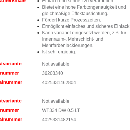
ktmerkmale
Einfach und schnell zu verarbeiten.
Bietet eine hohe Farbtongenauigkeit und
gleichmäßige Effektausrichtung.
Fördert kurze Prozesszeiten.
Ermöglicht einfaches und sicheres Einlack
Kann variabel eingesetzt werden, z.B. für
Innenraum-, Mehrschicht- und
Mehrfarbenlackierungen.
Ist sehr ergiebig.
tvariante
Not available
elnummer
36203340
ialnummer
4025331462804
tvariante
Not available
elnummer
WT334 DW 0.5 LT
ialnummer
4025331482154