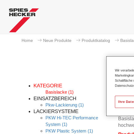
Home
Neue Produkte
Produktkatalog
Basisl
Wir verarbei
Marketingkam
Schaltfläche
KATEGORIE
Datenschutz
Basislacke
(1)
EINSATZBEREICH
Ihre Dat
Pkw-Lackierung
(1)
Der Per
LACKIERSYSTEME
Permah
PKW Hi-TEC Performance
Basisla
System
(1)
hochwe
PKW Plastic System
(1)