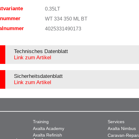
tvariante
0.35LT
elnummer
WT 334 350 ML BT
ialnummer
4025331490173
Technisches Datenblatt
Link zum Artikel
Sicherheitsdatenblatt
Link zum Artikel
Training
Services
Axalta Academy
Axalta Nimbus
Axalta Refinish
Caravan-Repar