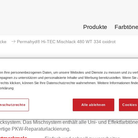
Produkte
Farbtön
acke
Permahyd® Hi-TEC Mischlack 480 WT 334 oxidrot
ten Ihre personenbezogenen Daten, um unsere Websites und Dienste zu messen und zu ver
pagnen zu unterstützen und personalisierte Inhalte und Werbung bereitzustellen. Wenn Sie a
Permahyd® Hi-TEC Mischlack 
 rechts klicken, können Sie Ihre Datenschutzrechte wahrnehmen. Weitere Informationen finde
erklärung
enschutzrechte
Alle ablehnen
Cookies 
mahyd Hi-TEC Mischlack 480 eignet sich für die Ausmischung
yd Hi-TEC Basislack 480, einem innovativen wasserverdünnb
cksystem. Das Mischsystem enthält alle Uni- und Effektfarbtöne 
rtige PKW-Reparaturlackierung.