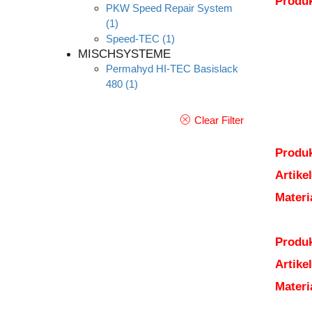
Produ
PKW Speed Repair System
(1)
Speed-TEC
(1)
MISCHSYSTEME
Permahyd HI-TEC Basislack
480
(1)
Clear Filter
Produk
Artik
Mater
Produk
Artik
Mater