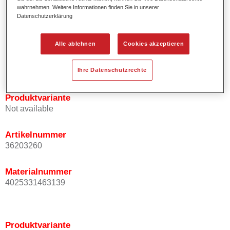
wahrnehmen. Weitere Informationen finden Sie in unserer
Effektausrichtung.
Datenschutzerklärung
Fördert kurze Prozesszeiten.
Ermöglicht einfaches und sicheres Einlackieren.
Kann variabel eingesetzt werden, z.B. für Innenraum-,
Alle ablehnen
Cookies akzeptieren
Mehrschicht- und Mehrfarbenlackierungen.
Ist sehr ergiebig.
Ihre Datenschutzrechte
Produktvariante
Not available
Artikelnummer
36203260
Materialnummer
4025331463139
Produktvariante