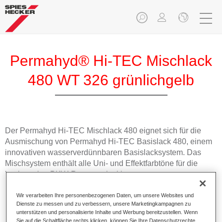
Permahyd® Hi-TEC Mischlack
480 WT 326 grünlichgelb
Der Permahyd Hi-TEC Mischlack 480 eignet sich für die
Ausmischung von Permahyd Hi-TEC Basislack 480, einem
innovativen wasserverdünnbaren Basislacksystem. Das
Mischsystem enthält alle Uni- und Effektfarbtöne für die
hochwertige PKW-Reparaturlackierung.
Wir verarbeiten Ihre personenbezogenen Daten, um unsere Websites und
Produktmerkmale
Dienste zu messen und zu verbessern, unsere Marketingkampagnen zu
Einfach und schnell zu verarbeiten.
unterstützen und personalisierte Inhalte und Werbung bereitzustellen. Wenn
Bietet eine hohe Farbtongenauigkeit und gleichmäßige
Sie auf die Schaltfläche rechts klicken, können Sie Ihre Datenschutzrechte