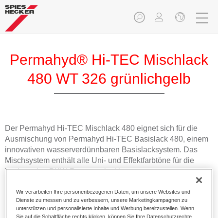
Permahyd® Hi-TEC Mischlack
480 WT 326 grünlichgelb
Der Permahyd Hi-TEC Mischlack 480 eignet sich für die
Ausmischung von Permahyd Hi-TEC Basislack 480, einem
innovativen wasserverdünnbaren Basislacksystem. Das
Mischsystem enthält alle Uni- und Effektfarbtöne für die
hochwertige PKW-Reparaturlackierung.
Wir verarbeiten Ihre personenbezogenen Daten, um unsere Websites und
Produktmerkmale
Dienste zu messen und zu verbessern, unsere Marketingkampagnen zu
Einfach und schnell zu verarbeiten.
unterstützen und personalisierte Inhalte und Werbung bereitzustellen. Wenn
Bietet eine hohe Farbtongenauigkeit und gleichmäßige
Sie auf die Schaltfläche rechts klicken, können Sie Ihre Datenschutzrechte