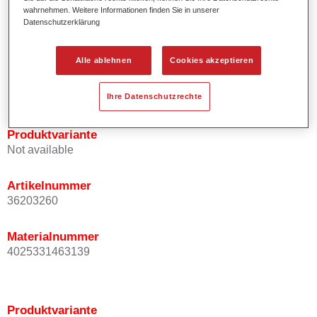
wahrnehmen. Weitere Informationen finden Sie in unserer
Effektausrichtung.
Datenschutzerklärung
Fördert kurze Prozesszeiten.
Ermöglicht einfaches und sicheres Einlackieren.
Kann variabel eingesetzt werden, z.B. für Innenraum-,
Alle ablehnen
Cookies akzeptieren
Mehrschicht- und Mehrfarbenlackierungen.
Ist sehr ergiebig.
Ihre Datenschutzrechte
Produktvariante
Not available
Artikelnummer
36203260
Materialnummer
4025331463139
Produktvariante