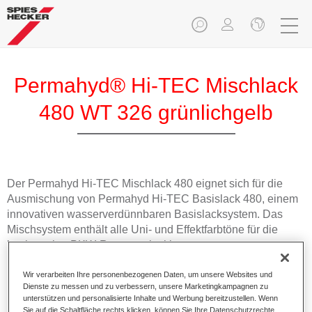
Permahyd® Hi-TEC Mischlack
480 WT 326 grünlichgelb
Der Permahyd Hi-TEC Mischlack 480 eignet sich für die
Ausmischung von Permahyd Hi-TEC Basislack 480, einem
innovativen wasserverdünnbaren Basislacksystem. Das
Mischsystem enthält alle Uni- und Effektfarbtöne für die
hochwertige PKW-Reparaturlackierung.
Wir verarbeiten Ihre personenbezogenen Daten, um unsere Websites und
Produktmerkmale
Dienste zu messen und zu verbessern, unsere Marketingkampagnen zu
Einfach und schnell zu verarbeiten.
unterstützen und personalisierte Inhalte und Werbung bereitzustellen. Wenn
Bietet eine hohe Farbtongenauigkeit und gleichmäßige
Sie auf die Schaltfläche rechts klicken, können Sie Ihre Datenschutzrechte