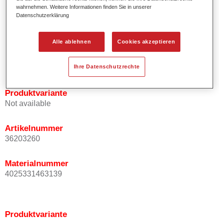
wahrnehmen. Weitere Informationen finden Sie in unserer
Effektausrichtung.
Datenschutzerklärung
Fördert kurze Prozesszeiten.
Ermöglicht einfaches und sicheres Einlackieren.
Kann variabel eingesetzt werden, z.B. für Innenraum-,
Alle ablehnen
Cookies akzeptieren
Mehrschicht- und Mehrfarbenlackierungen.
Ist sehr ergiebig.
Ihre Datenschutzrechte
Produktvariante
Not available
Artikelnummer
36203260
Materialnummer
4025331463139
Produktvariante