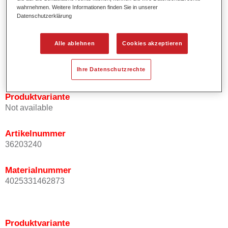
wahrnehmen. Weitere Informationen finden Sie in unserer
Effektausrichtung.
Datenschutzerklärung
Fördert kurze Prozesszeiten.
Ermöglicht einfaches und sicheres Einlackieren.
Kann variabel eingesetzt werden, z.B. für Innenraum-,
Alle ablehnen
Cookies akzeptieren
Mehrschicht- und Mehrfarbenlackierungen.
Ist sehr ergiebig.
Ihre Datenschutzrechte
Produktvariante
Not available
Artikelnummer
36203240
Materialnummer
4025331462873
Produktvariante