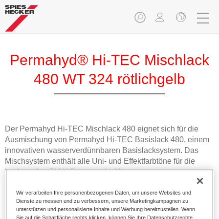
Permahyd® Hi-TEC Mischlack
480 WT 324 rötlichgelb
Der Permahyd Hi-TEC Mischlack 480 eignet sich für die
Ausmischung von Permahyd Hi-TEC Basislack 480, einem
innovativen wasserverdünnbaren Basislacksystem. Das
Mischsystem enthält alle Uni- und Effektfarbtöne für die
hochwertige PKW-Reparaturlackierung.
Wir verarbeiten Ihre personenbezogenen Daten, um unsere Websites und
Produktmerkmale
Dienste zu messen und zu verbessern, unsere Marketingkampagnen zu
Einfach und schnell zu verarbeiten.
unterstützen und personalisierte Inhalte und Werbung bereitzustellen. Wenn
Bietet eine hohe Farbtongenauigkeit und gleichmäßige
Sie auf die Schaltfläche rechts klicken, können Sie Ihre Datenschutzrechte