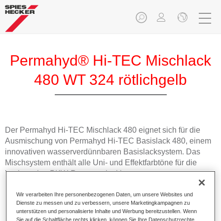
Permahyd® Hi-TEC Mischlack
480 WT 324 rötlichgelb
Der Permahyd Hi-TEC Mischlack 480 eignet sich für die
Ausmischung von Permahyd Hi-TEC Basislack 480, einem
innovativen wasserverdünnbaren Basislacksystem. Das
Mischsystem enthält alle Uni- und Effektfarbtöne für die
hochwertige PKW-Reparaturlackierung.
Wir verarbeiten Ihre personenbezogenen Daten, um unsere Websites und
Produktmerkmale
Dienste zu messen und zu verbessern, unsere Marketingkampagnen zu
Einfach und schnell zu verarbeiten.
unterstützen und personalisierte Inhalte und Werbung bereitzustellen. Wenn
Bietet eine hohe Farbtongenauigkeit und gleichmäßige
Sie auf die Schaltfläche rechts klicken, können Sie Ihre Datenschutzrechte