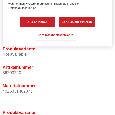
wahrnehmen. Weitere Informationen finden Sie in unserer
Effektausrichtung.
Datenschutzerklärung
Fördert kurze Prozesszeiten.
Ermöglicht einfaches und sicheres Einlackieren.
Kann variabel eingesetzt werden, z.B. für Innenraum-,
Alle ablehnen
Cookies akzeptieren
Mehrschicht- und Mehrfarbenlackierungen.
Ist sehr ergiebig.
Ihre Datenschutzrechte
Produktvariante
Not available
Artikelnummer
36203240
Materialnummer
4025331462873
Produktvariante