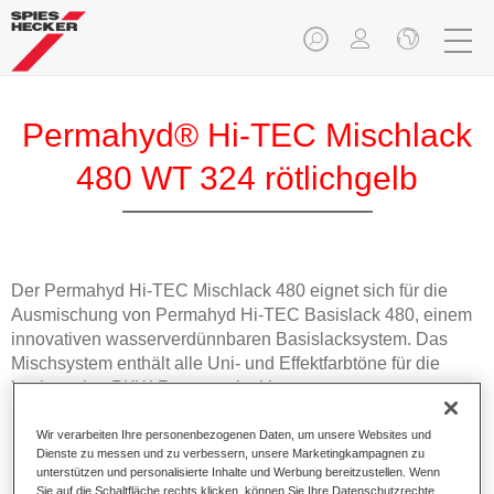
Permahyd® Hi-TEC Mischlack
480 WT 324 rötlichgelb
Der Permahyd Hi-TEC Mischlack 480 eignet sich für die
Ausmischung von Permahyd Hi-TEC Basislack 480, einem
innovativen wasserverdünnbaren Basislacksystem. Das
Mischsystem enthält alle Uni- und Effektfarbtöne für die
hochwertige PKW-Reparaturlackierung.
Wir verarbeiten Ihre personenbezogenen Daten, um unsere Websites und
Produktmerkmale
Dienste zu messen und zu verbessern, unsere Marketingkampagnen zu
Einfach und schnell zu verarbeiten.
unterstützen und personalisierte Inhalte und Werbung bereitzustellen. Wenn
Bietet eine hohe Farbtongenauigkeit und gleichmäßige
Sie auf die Schaltfläche rechts klicken, können Sie Ihre Datenschutzrechte