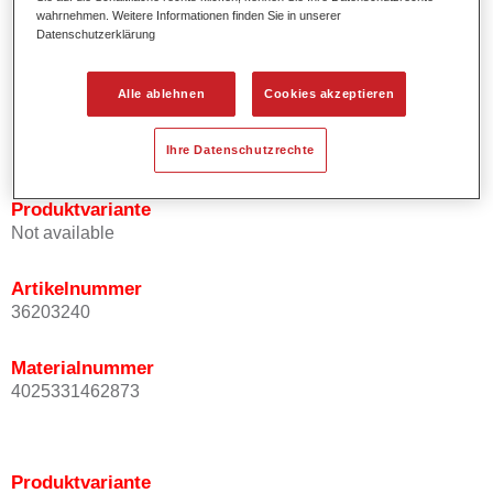
wahrnehmen. Weitere Informationen finden Sie in unserer
Effektausrichtung.
Datenschutzerklärung
Fördert kurze Prozesszeiten.
Ermöglicht einfaches und sicheres Einlackieren.
Kann variabel eingesetzt werden, z.B. für Innenraum-,
Alle ablehnen
Cookies akzeptieren
Mehrschicht- und Mehrfarbenlackierungen.
Ist sehr ergiebig.
Ihre Datenschutzrechte
Produktvariante
Not available
Artikelnummer
36203240
Materialnummer
4025331462873
Produktvariante