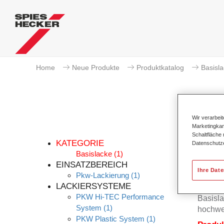
Home
Neue Produkte
Produktkatalog
Basisl
Wir verarbei
Marketingkam
Schaltfläche
KATEGORIE
Datenschutz
Basislacke
(1)
EINSATZBEREICH
Ihre Dat
Pkw-Lackierung
(1)
Der Per
LACKIERSYSTEME
Permah
PKW Hi-TEC Performance
Basisla
System
(1)
hochwe
PKW Plastic System
(1)