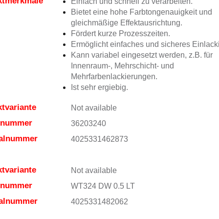
ktmerkmale
Einfach und schnell zu verarbeiten.
Bietet eine hohe Farbtongenauigkeit und
gleichmäßige Effektausrichtung.
Fördert kurze Prozesszeiten.
Ermöglicht einfaches und sicheres Einlack
Kann variabel eingesetzt werden, z.B. für
Innenraum-, Mehrschicht- und
Mehrfarbenlackierungen.
Ist sehr ergiebig.
tvariante
Not available
elnummer
36203240
ialnummer
4025331462873
tvariante
Not available
elnummer
WT324 DW 0.5 LT
ialnummer
4025331482062