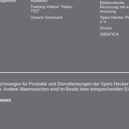
nagement
Academy
Elektronische
Training Videos "Video-
Rechnung mit e
TEC"
Invoicing
Unsere Seminare
Spies Hecker Pr
e.V.
Drivus
IDENTICA
ichnungen für Produkte und Dienstleistungen der Spies Hecke
n. Andere Warenzeichen sind im Besitz ihrer entsprechenden E
gungen