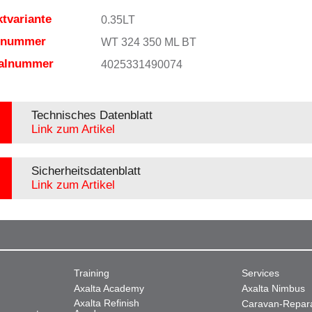
tvariante
0.35LT
elnummer
WT 324 350 ML BT
ialnummer
4025331490074
Technisches Datenblatt
Link zum Artikel
Sicherheitsdatenblatt
Link zum Artikel
Training
Services
Axalta Academy
Axalta Nimbus
Axalta Refinish
Caravan-Repar