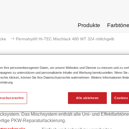
Produkte
Farbtön
acke
Permahyd® Hi-TEC Mischlack 480 WT 324 rötlichgelb
ten Ihre personenbezogenen Daten, um unsere Websites und Dienste zu messen und zu ver
pagnen zu unterstützen und personalisierte Inhalte und Werbung bereitzustellen. Wenn Sie a
Permahyd® Hi-TEC Mischlack 48
 rechts klicken, können Sie Ihre Datenschutzrechte wahrnehmen. Weitere Informationen finde
erklärung
enschutzrechte
Alle ablehnen
Cookies 
mahyd Hi-TEC Mischlack 480 eignet sich für die Ausmischung
yd Hi-TEC Basislack 480, einem innovativen wasserverdünnb
cksystem. Das Mischsystem enthält alle Uni- und Effektfarbtöne 
rtige PKW-Reparaturlackierung.