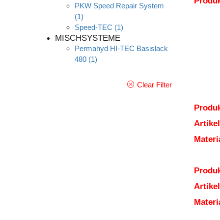
Produ
PKW Speed Repair System
(1)
Speed-TEC
(1)
MISCHSYSTEME
Permahyd HI-TEC Basislack
480
(1)
Clear Filter
Produk
Artik
Mater
Produk
Artik
Mater