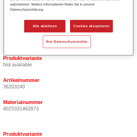
wahrnehmen. Weitere Informationen finden Sie in unserer
Effektausrichtung.
Datenschutzerklärung
Fördert kurze Prozesszeiten.
Ermöglicht einfaches und sicheres Einlackieren.
Kann variabel eingesetzt werden, z.B. für Innenraum-,
Alle ablehnen
Cookies akzeptieren
Mehrschicht- und Mehrfarbenlackierungen.
Ist sehr ergiebig.
Ihre Datenschutzrechte
Produktvariante
Not available
Artikelnummer
36203240
Materialnummer
4025331462873
Produktvariante