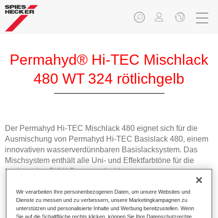
Permahyd® Hi-TEC Mischlack
480 WT 324 rötlichgelb
Der Permahyd Hi-TEC Mischlack 480 eignet sich für die
Ausmischung von Permahyd Hi-TEC Basislack 480, einem
innovativen wasserverdünnbaren Basislacksystem. Das
Mischsystem enthält alle Uni- und Effektfarbtöne für die
hochwertige PKW-Reparaturlackierung.
Wir verarbeiten Ihre personenbezogenen Daten, um unsere Websites und
Produktmerkmale
Dienste zu messen und zu verbessern, unsere Marketingkampagnen zu
Einfach und schnell zu verarbeiten.
unterstützen und personalisierte Inhalte und Werbung bereitzustellen. Wenn
Bietet eine hohe Farbtongenauigkeit und gleichmäßige
Sie auf die Schaltfläche rechts klicken, können Sie Ihre Datenschutzrechte