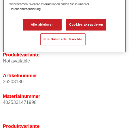
wahrnehmen. Weitere Informationen finden Sie in unserer
Effektausrichtung.
Datenschutzerklärung
Fördert kurze Prozesszeiten.
Ermöglicht einfaches und sicheres Einlackieren.
Kann variabel eingesetzt werden, z.B. für Innenraum-,
Alle ablehnen
Cookies akzeptieren
Mehrschicht- und Mehrfarbenlackierungen.
Ist sehr ergiebig.
Ihre Datenschutzrechte
Produktvariante
Not available
Artikelnummer
36203180
Materialnummer
4025331471998
Produktvariante