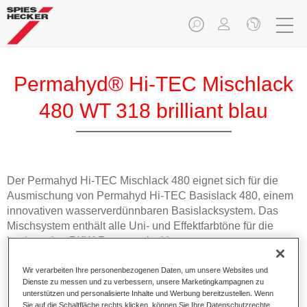
Permahyd® Hi-TEC Mischlack
480 WT 318 brilliant blau
Der Permahyd Hi-TEC Mischlack 480 eignet sich für die
Ausmischung von Permahyd Hi-TEC Basislack 480, einem
innovativen wasserverdünnbaren Basislacksystem. Das
Mischsystem enthält alle Uni- und Effektfarbtöne für die
hochwertige PKW-Reparaturlackierung.
Wir verarbeiten Ihre personenbezogenen Daten, um unsere Websites und
Produktmerkmale
Dienste zu messen und zu verbessern, unsere Marketingkampagnen zu
Einfach und schnell zu verarbeiten.
unterstützen und personalisierte Inhalte und Werbung bereitzustellen. Wenn
Bietet eine hohe Farbtongenauigkeit und gleichmäßige
Sie auf die Schaltfläche rechts klicken, können Sie Ihre Datenschutzrechte