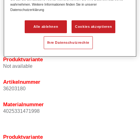
wahrnehmen. Weitere Informationen finden Sie in unserer
Effektausrichtung.
Datenschutzerklärung
Fördert kurze Prozesszeiten.
Ermöglicht einfaches und sicheres Einlackieren.
Kann variabel eingesetzt werden, z.B. für Innenraum-,
Alle ablehnen
Cookies akzeptieren
Mehrschicht- und Mehrfarbenlackierungen.
Ist sehr ergiebig.
Ihre Datenschutzrechte
Produktvariante
Not available
Artikelnummer
36203180
Materialnummer
4025331471998
Produktvariante