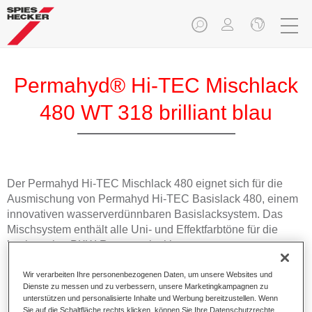
Permahyd® Hi-TEC Mischlack
480 WT 318 brilliant blau
Der Permahyd Hi-TEC Mischlack 480 eignet sich für die
Ausmischung von Permahyd Hi-TEC Basislack 480, einem
innovativen wasserverdünnbaren Basislacksystem. Das
Mischsystem enthält alle Uni- und Effektfarbtöne für die
hochwertige PKW-Reparaturlackierung.
Wir verarbeiten Ihre personenbezogenen Daten, um unsere Websites und
Produktmerkmale
Dienste zu messen und zu verbessern, unsere Marketingkampagnen zu
Einfach und schnell zu verarbeiten.
unterstützen und personalisierte Inhalte und Werbung bereitzustellen. Wenn
Bietet eine hohe Farbtongenauigkeit und gleichmäßige
Sie auf die Schaltfläche rechts klicken, können Sie Ihre Datenschutzrechte