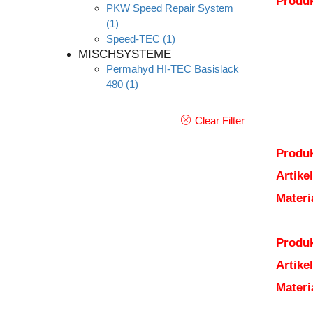
Produ
PKW Speed Repair System
(1)
Speed-TEC
(1)
MISCHSYSTEME
Permahyd HI-TEC Basislack
480
(1)
Clear Filter
Produk
Artik
Mater
Produk
Artik
Mater