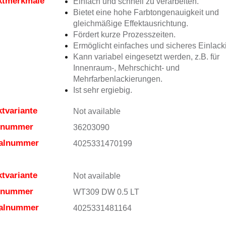
ktmerkmale
Einfach und schnell zu verarbeiten.
Bietet eine hohe Farbtongenauigkeit und
gleichmäßige Effektausrichtung.
Fördert kurze Prozesszeiten.
Ermöglicht einfaches und sicheres Einlack
Kann variabel eingesetzt werden, z.B. für
Innenraum-, Mehrschicht- und
Mehrfarbenlackierungen.
Ist sehr ergiebig.
tvariante
Not available
elnummer
36203090
ialnummer
4025331470199
tvariante
Not available
elnummer
WT309 DW 0.5 LT
ialnummer
4025331481164