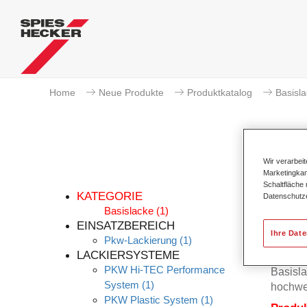
Home
Neue Produkte
Produktkatalog
Basisl
Wir verarbei
Marketingkam
Per
Schaltfläche
KATEGORIE
Datenschutz
Basislacke
(1)
EINSATZBEREICH
Ihre Dat
Pkw-Lackierung
(1)
Der Per
LACKIERSYSTEME
Permah
PKW Hi-TEC Performance
Basisla
System
(1)
hochwe
PKW Plastic System
(1)