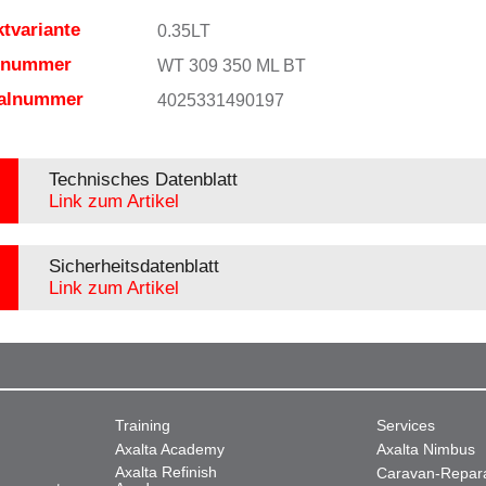
tvariante
0.35LT
elnummer
WT 309 350 ML BT
ialnummer
4025331490197
Technisches Datenblatt
Link zum Artikel
Sicherheitsdatenblatt
Link zum Artikel
Training
Services
Axalta Academy
Axalta Nimbus
Axalta Refinish
Caravan-Repar