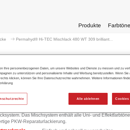
Produkte
Farbtön
acke
Permahyd® Hi-TEC Mischlack 480 WT 309 brilliant...
ten Ihre personenbezogenen Daten, um unsere Websites und Dienste zu messen und zu ver
pagnen zu unterstützen und personalisierte Inhalte und Werbung bereitzustellen. Wenn Sie a
mahyd® Hi-TEC Mischlack 480 WT 
 rechts klicken, können Sie Ihre Datenschutzrechte wahrnehmen. Weitere Informationen finde
erklärung
enschutzrechte
Alle ablehnen
Cookies 
mahyd Hi-TEC Mischlack 480 eignet sich für die Ausmischung
yd Hi-TEC Basislack 480, einem innovativen wasserverdünnb
cksystem. Das Mischsystem enthält alle Uni- und Effektfarbtöne 
rtige PKW-Reparaturlackierung.