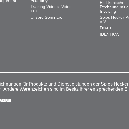
nagement
Academy
Elektronische
Training Videos "Video-
Rechnung mit e
TEC"
Invoicing
Unsere Seminare
Spies Hecker Pr
e.V.
Drivus
IDENTICA
ichnungen für Produkte und Dienstleistungen der Spies Hecke
n. Andere Warenzeichen sind im Besitz ihrer entsprechenden E
gungen