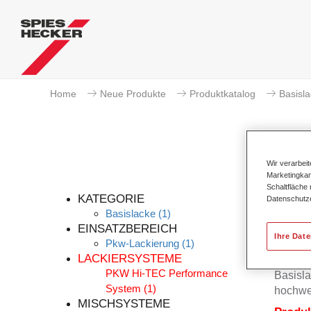
Home
Neue Produkte
Produktkatalog
Basisl
Wir verarbei
Marketingkam
Per
Schaltfläche
KATEGORIE
Datenschutz
Basislacke
(1)
EINSATZBEREICH
Ihre Dat
Pkw-Lackierung
(1)
Der Per
LACKIERSYSTEME
Permah
PKW Hi-TEC Performance
Basisla
System
(1)
hochwe
MISCHSYSTEME