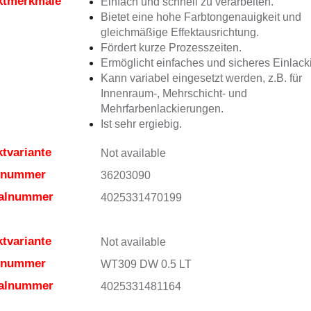
ktmerkmale
Einfach und schnell zu verarbeiten.
Bietet eine hohe Farbtongenauigkeit und
gleichmäßige Effektausrichtung.
Fördert kurze Prozesszeiten.
Ermöglicht einfaches und sicheres Einlack
Kann variabel eingesetzt werden, z.B. für
Innenraum-, Mehrschicht- und
Mehrfarbenlackierungen.
Ist sehr ergiebig.
tvariante
Not available
elnummer
36203090
ialnummer
4025331470199
tvariante
Not available
elnummer
WT309 DW 0.5 LT
ialnummer
4025331481164