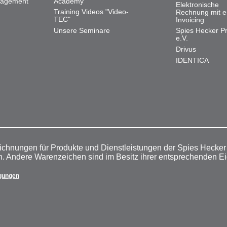
nagement
Academy
Elektronische
Training Videos "Video-
Rechnung mit e
TEC"
Invoicing
Unsere Seminare
Spies Hecker Pr
e.V.
Drivus
IDENTICA
ichnungen für Produkte und Dienstleistungen der Spies Hecke
n. Andere Warenzeichen sind im Besitz ihrer entsprechenden E
gungen