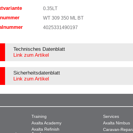
tvariante
0.35LT
elnummer
WT 309 350 ML BT
ialnummer
4025331490197
Technisches Datenblatt
Link zum Artikel
Sicherheitsdatenblatt
Link zum Artikel
Training
Services
Axalta Academy
Axalta Nimbus
Axalta Refinish
Caravan-Repar