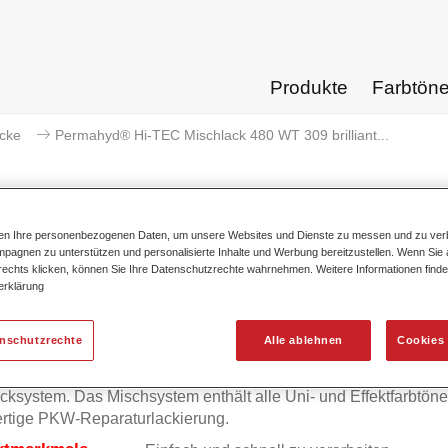
Produkte
Farbtön
acke
Permahyd® Hi-TEC Mischlack 480 WT 309 brilliant...
ten Ihre personenbezogenen Daten, um unsere Websites und Dienste zu messen und zu ver
pagnen zu unterstützen und personalisierte Inhalte und Werbung bereitzustellen. Wenn Sie a
mahyd® Hi-TEC Mischlack 480 WT 
 rechts klicken, können Sie Ihre Datenschutzrechte wahrnehmen. Weitere Informationen finde
erklärung
enschutzrechte
Alle ablehnen
Cookies 
mahyd Hi-TEC Mischlack 480 eignet sich für die Ausmischung
yd Hi-TEC Basislack 480, einem innovativen wasserverdünnb
cksystem. Das Mischsystem enthält alle Uni- und Effektfarbtöne 
rtige PKW-Reparaturlackierung.