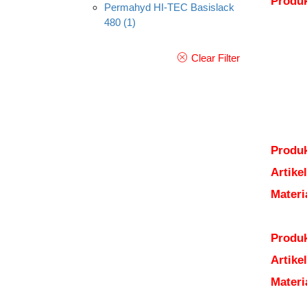
Produ
Permahyd HI-TEC Basislack
480
(1)
Clear Filter
Produk
Artik
Mater
Produk
Artik
Mater