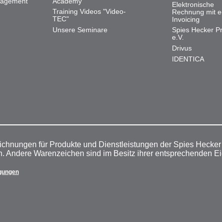
nagement
Academy
Elektronische
Training Videos "Video-
Rechnung mit e
TEC"
Invoicing
Unsere Seminare
Spies Hecker Pr
e.V.
Drivus
IDENTICA
ichnungen für Produkte und Dienstleistungen der Spies Hecke
n. Andere Warenzeichen sind im Besitz ihrer entsprechenden E
gungen