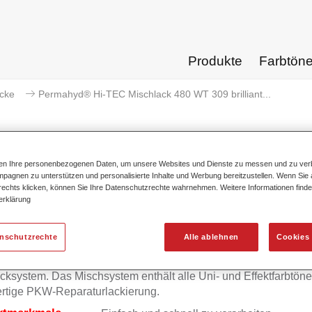
Produkte
Farbtön
acke
Permahyd® Hi-TEC Mischlack 480 WT 309 brilliant...
ten Ihre personenbezogenen Daten, um unsere Websites und Dienste zu messen und zu ver
pagnen zu unterstützen und personalisierte Inhalte und Werbung bereitzustellen. Wenn Sie a
mahyd® Hi-TEC Mischlack 480 WT 
 rechts klicken, können Sie Ihre Datenschutzrechte wahrnehmen. Weitere Informationen finde
erklärung
enschutzrechte
Alle ablehnen
Cookies 
mahyd Hi-TEC Mischlack 480 eignet sich für die Ausmischung
yd Hi-TEC Basislack 480, einem innovativen wasserverdünnb
cksystem. Das Mischsystem enthält alle Uni- und Effektfarbtöne 
rtige PKW-Reparaturlackierung.