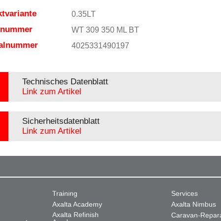
tvariante
0.35LT
elnummer
WT 309 350 ML BT
ialnummer
4025331490197
Technisches Datenblatt
Link zum Artikel
Sicherheitsdatenblatt
Link zum Artikel
Training
Services
Axalta Academy
Axalta Nimbus
Axalta Refinish
Caravan-Repar