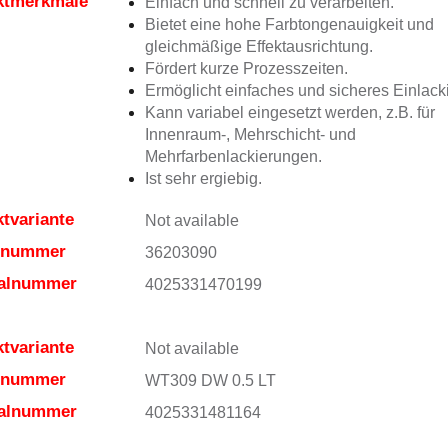
ktmerkmale
Einfach und schnell zu verarbeiten.
Bietet eine hohe Farbtongenauigkeit und
gleichmäßige Effektausrichtung.
Fördert kurze Prozesszeiten.
Ermöglicht einfaches und sicheres Einlack
Kann variabel eingesetzt werden, z.B. für
Innenraum-, Mehrschicht- und
Mehrfarbenlackierungen.
Ist sehr ergiebig.
tvariante
Not available
elnummer
36203090
ialnummer
4025331470199
tvariante
Not available
elnummer
WT309 DW 0.5 LT
ialnummer
4025331481164