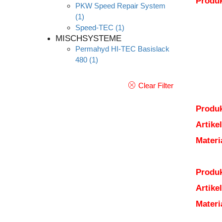
Produ
PKW Speed Repair System
(1)
Speed-TEC
(1)
MISCHSYSTEME
Permahyd HI-TEC Basislack
480
(1)
Clear Filter
Produk
Artik
Mater
Produk
Artik
Mater