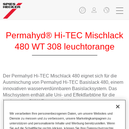
Permahyd® Hi-TEC Mischlack
480 WT 308 leuchtorange
Der Permahyd Hi-TEC Mischlack 480 eignet sich für die
Ausmischung von Permahyd Hi-TEC Basislack 480, einem
innovativen wasserverdünnbaren Basislacksystem. Das
Mischsystem enthält alle Uni- und Effektfarbtöne für die
hochwertige PKW-Reparaturlackierung.
Wir verarbeiten Ihre personenbezogenen Daten, um unsere Websites und
Produktmerkmale
Dienste zu messen und zu verbessern, unsere Marketingkampagnen zu
Einfach und schnell zu verarbeiten.
unterstützen und personalisierte Inhalte und Werbung bereitzustellen. Wenn
Bietet eine hohe Farbtongenauigkeit und gleichmäßige
Sie auf die Schaltfläche rechts klicken, können Sie Ihre Datenschutzrechte