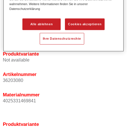
wahrnehmen. Weitere Informationen finden Sie in unserer
Effektausrichtung.
Datenschutzerklärung
Fördert kurze Prozesszeiten.
Ermöglicht einfaches und sicheres Einlackieren.
Kann variabel eingesetzt werden, z.B. für Innenraum-,
Alle ablehnen
Cookies akzeptieren
Mehrschicht- und Mehrfarbenlackierungen.
Ist sehr ergiebig.
Ihre Datenschutzrechte
Produktvariante
Not available
Artikelnummer
36203080
Materialnummer
4025331469841
Produktvariante