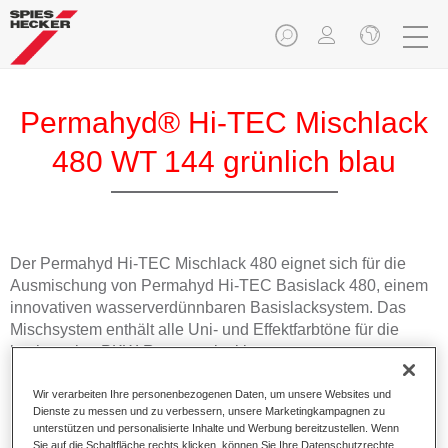
Permahyd® Hi-TEC Mischlack
480 WT 144 grünlich blau
Der Permahyd Hi-TEC Mischlack 480 eignet sich für die
Ausmischung von Permahyd Hi-TEC Basislack 480, einem
innovativen wasserverdünnbaren Basislacksystem. Das
Mischsystem enthält alle Uni- und Effektfarbtöne für die
hochwertige PKW-Reparaturlackierung.
Wir verarbeiten Ihre personenbezogenen Daten, um unsere Websites und
Produktmerkmale
Dienste zu messen und zu verbessern, unsere Marketingkampagnen zu
Einfach und schnell zu verarbeiten.
unterstützen und personalisierte Inhalte und Werbung bereitzustellen. Wenn
Bietet eine hohe Farbtongenauigkeit und gleichmäßige
Sie auf die Schaltfläche rechts klicken, können Sie Ihre Datenschutzrechte