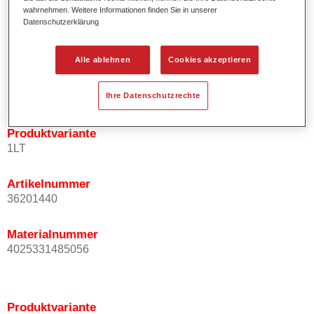
wahrnehmen. Weitere Informationen finden Sie in unserer
Effektausrichtung.
Datenschutzerklärung
Fördert kurze Prozesszeiten.
Ermöglicht einfaches und sicheres Einlackieren.
Kann variabel eingesetzt werden, z.B. für Innenraum-,
Alle ablehnen
Cookies akzeptieren
Mehrschicht- und Mehrfarbenlackierungen.
Ist sehr ergiebig.
Ihre Datenschutzrechte
Produktvariante
1LT
Artikelnummer
36201440
Materialnummer
4025331485056
Produktvariante