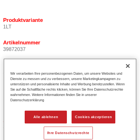
Produktvariante
1LT
Artikelnummer
39872037
Materialnummer
2000006937902
Wir verarbeiten Ihre personenbezogenen Daten, um unsere Websites und
Dienste zu messen und zu verbessern, unsere Marketingkampagnen zu
unterstützen und personalisierte Inhalte und Werbung bereitzustellen. Wenn
Sie auf die Schaltfläche rechts klicken, können Sie Ihre Datenschutzrechte
wahrnehmen. Weitere Informationen finden Sie in unserer
Produktvariante
Datenschutzerklärung
1LT
Alle ablehnen
Cookies akzeptieren
Artikelnummer
39872038
Ihre Datenschutzrechte